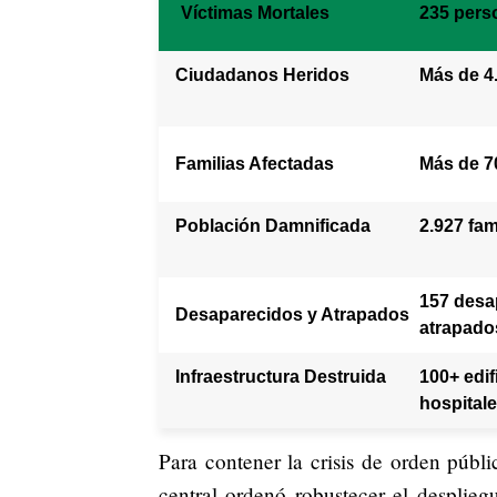
Víctimas Mortales
235 pers
Ciudadanos Heridos
Más de 4
Familias Afectadas
Más de 70
Población Damnificada
2.927 fam
157 desa
Desaparecidos y Atrapados
atrapado
Infraestructura Destruida
100+ edif
hospital
Para contener la crisis de orden públ
central ordenó robustecer el desplieg