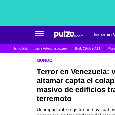
Es noticia:
Laura Valentina Lozano
Enel, Celsia y AES
Pose
MUNDO
Terror en Venezuela: 
altamar capta el cola
masivo de edificios tr
terremoto
Un impactante registro audiovisual m