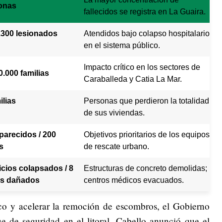
onas
fallecidos se registra en La Guaira.
.300 lesionados
Atendidos bajo colapso hospitalario
en el sistema público.
Impacto crítico en los sectores de
.000 familias
Caraballeda y Catia La Mar.
ilias
Personas que perdieron la totalidad
de sus viviendas.
parecidos / 200
Objetivos prioritarios de los equipos
s
de rescate urbano.
icios colapsados / 8
Estructuras de concreto demolidas;
es dañados
centros médicos evacuados.
ico y acelerar la remoción de escombros, el Gobierno
ue de seguridad en el litoral. Cabello anunció que el