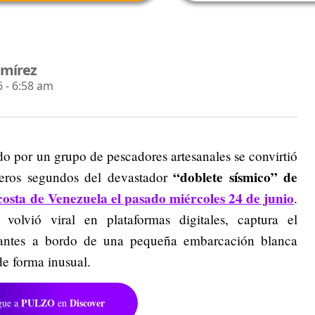
amírez
 - 6:58 am
o por un grupo de pescadores artesanales se convirtió
“doblete sísmico”
de
meros segundos del devastador
costa de Venezuela el pasado miércoles 24 de junio
.
volvió viral en plataformas digitales, captura el
pulantes a bordo de una pequeña embarcación blanca
de forma inusual.
PULZO
Discover
gue a
en