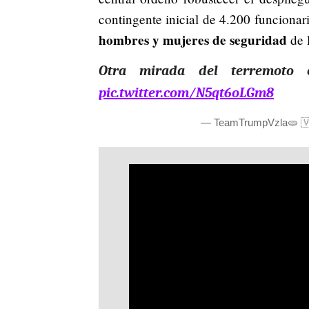
contingente inicial de 4.200 funciona
hombres y mujeres de seguridad
de 
Otra mirada del terremoto
pic.twitter.com/N5qt6oLGm8
— TeamTrumpVzla🫓 🇻