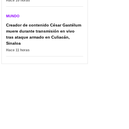
Hace 10 horas
MUNDO
Creador de contenido César Gastélum
muere durante transmisión en vivo
Triste panorama en
Colombiano murió bajo
tras ataque armado en Culiacán,
Venezuela por
los escombros en
Sinaloa
terremoto: cifra de
Venezuela; lo
Hace 11 horas
fallecidos sube a 235 y
encontraron abrazado
aún buscan personas
con su pareja