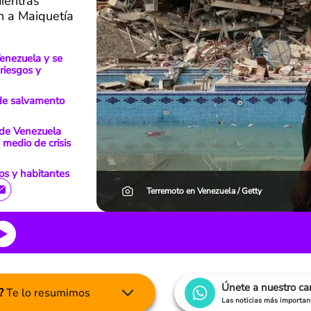
ientras
n a Maiquetía
enezuela y se
riesgos y
 de salvamento
 de Venezuela
medio de crisis
tos y habitantes
Terremoto en Venezuela / Getty
Únete a nuestro c
?
Te lo resumimos
Las noticias más important