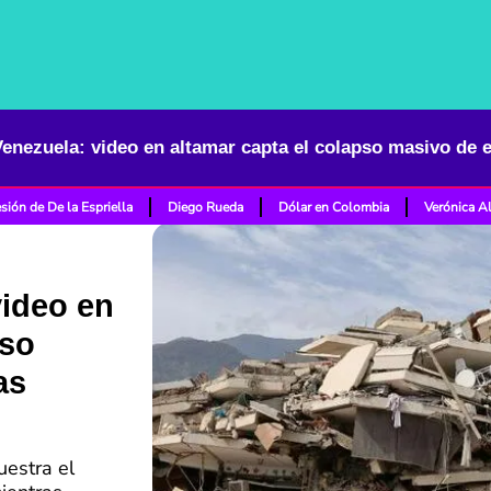
sión de De la Espriella
Diego Rueda
Dólar en Colombia
Verónica A
video en
pso
as
uestra el