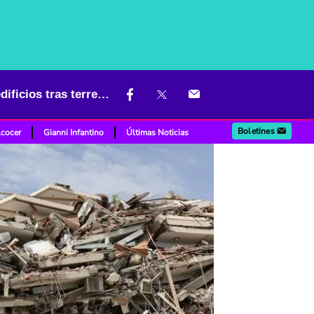
Terror en Venezuela: video en altamar capta el colapso masivo de edificios tras terremoto
Boletines
lcocer
Gianni Infantino
Últimas Noticias