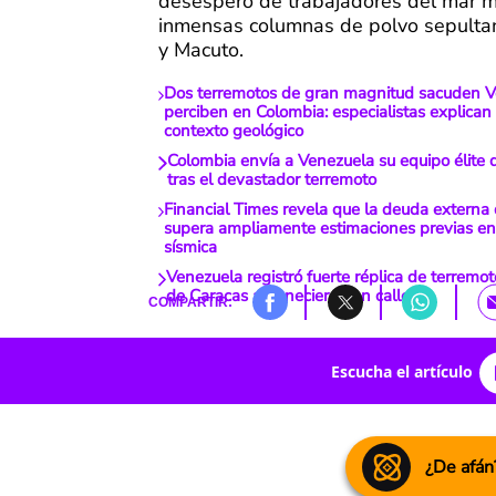
desespero de trabajadores del mar m
inmensas columnas de polvo sepulta
y Macuto.
Dos terremotos de gran magnitud sacuden V
perciben en Colombia: especialistas explican 
contexto geológico
Colombia envía a Venezuela su equipo élite
tras el devastador terremoto
Financial Times revela que la deuda externa
supera ampliamente estimaciones previas en 
sísmica
Venezuela registró fuerte réplica de terremo
de Caracas amanecieron en calles
COMPARTIR:
Escucha el artículo
¿De afán