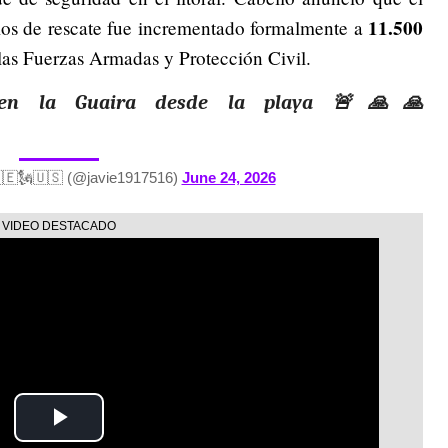
11.500
rios de rescate fue incrementado formalmente a
las Fuerzas Armadas y Protección Civil.
 en la Guaira desde la playa 🚨🙏🙏
🇪🗽🇺🇸 (@javie1917516)
June 24, 2026
Play