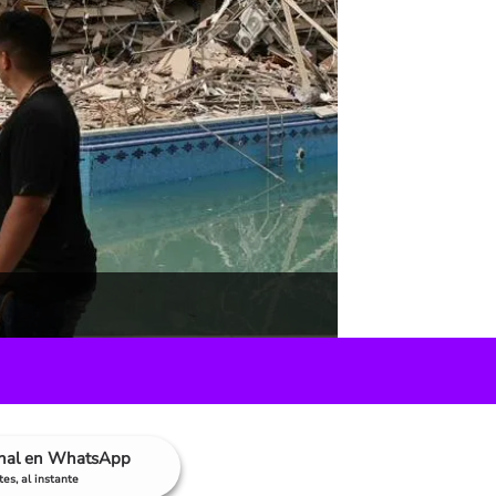
anal en WhatsApp
es, al instante