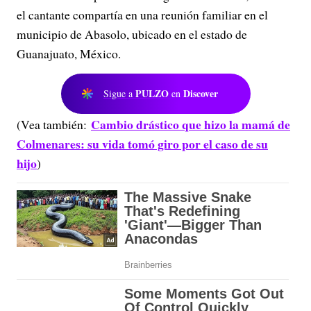
el cantante compartía en una reunión familiar en el
municipio de Abasolo, ubicado en el estado de
Guanajuato, México.
PULZO
Discover
Sigue a
en
Cambio drástico que hizo la mamá de
(Vea también:
Colmenares: su vida tomó giro por el caso de su
hijo
)