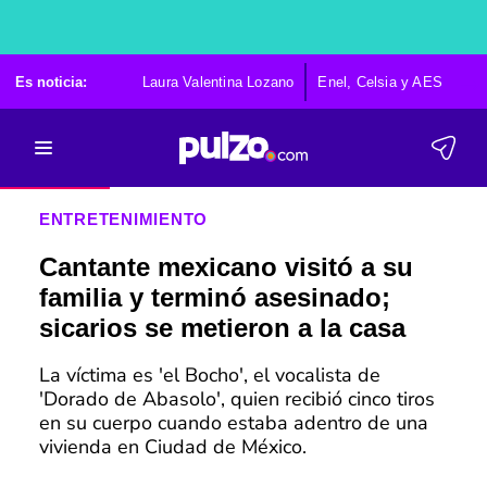
Es noticia:
Laura Valentina Lozano
Enel, Celsia y AES
Po
ENTRETENIMIENTO
Cantante mexicano visitó a su
familia y terminó asesinado;
sicarios se metieron a la casa
La víctima es 'el Bocho', el vocalista de
'Dorado de Abasolo', quien recibió cinco tiros
en su cuerpo cuando estaba adentro de una
vivienda en Ciudad de México.