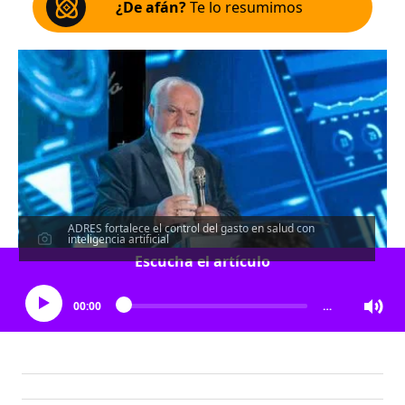
¿De afán?
Te lo resumimos
ADRES fortalece el control del gasto en salud con
inteligencia artificial
Escucha el artículo
00:00
…