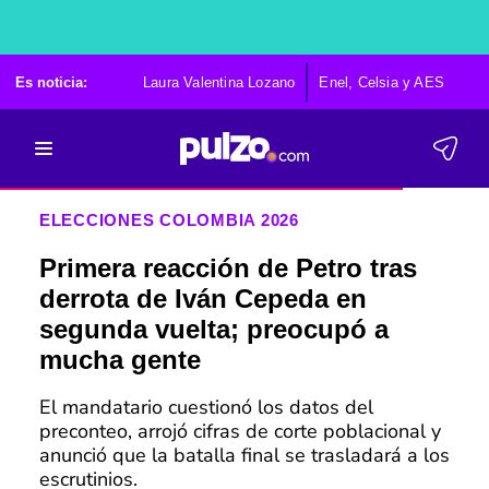
Es noticia:
Laura Valentina Lozano
Enel, Celsia y AES
Po
ELECCIONES COLOMBIA 2026
Primera reacción de Petro tras
derrota de Iván Cepeda en
segunda vuelta; preocupó a
mucha gente
El mandatario cuestionó los datos del
preconteo, arrojó cifras de corte poblacional y
anunció que la batalla final se trasladará a los
escrutinios.