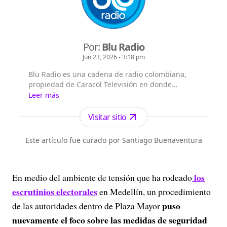
Por:
Blu Radio
Jun 23, 2026 - 3:18 pm
Blu Radio es una cadena de radio colombiana,
propiedad de Caracol Televisión en donde
encontrará las noticias de Colombia y el mundo
Leer más
sobre deportes, actualidad, tecnología, política,
fútbol.
Visitar sitio
Este artículo fue curado por Santiago Buenaventura
los
En medio del ambiente de tensión que ha rodeado
escrutinios electorales
en Medellín, un procedimiento
puso
de las autoridades dentro de Plaza Mayor
nuevamente el foco sobre las medidas de seguridad