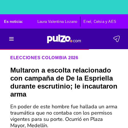
Es noticia:
Laura Valentina Lozano
Enel, Celsia y AES
Po
ELECCIONES COLOMBIA 2026
Multaron a escolta relacionado
con campaña de De la Espriella
durante escrutinio; le incautaron
arma
En poder de este hombre fue hallada un arma
traumática que no contaba con los permisos
vigentes para su porte. Ocurrió en Plaza
Mayor, Medellín.