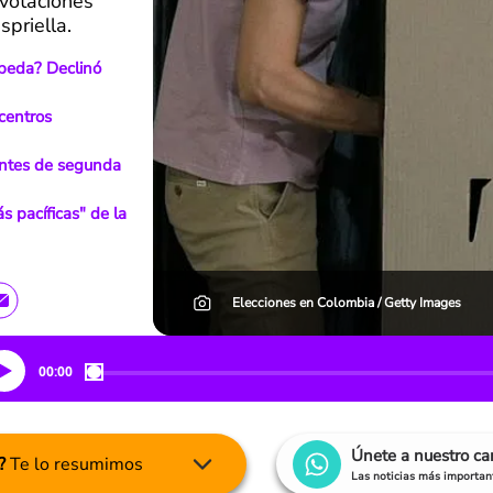
 votaciones
priella.
peda? Declinó
 centros
antes de segunda
s pacíficas" de la
Elecciones en Colombia / Getty Images
00:00
Únete a nuestro c
?
Te lo resumimos
Las noticias más important