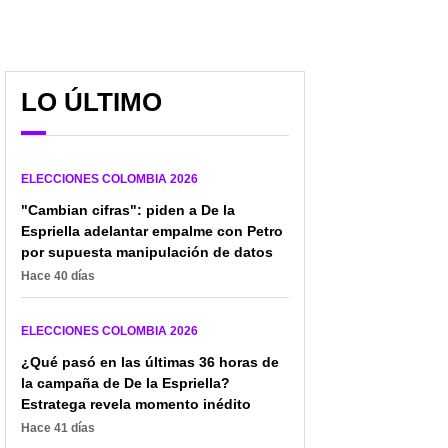
LO ÚLTIMO
ELECCIONES COLOMBIA 2026
"Cambian cifras": piden a De la
Espriella adelantar empalme con Petro
por supuesta manipulación de datos
Hace 40 días
ELECCIONES COLOMBIA 2026
¿Qué pasó en las últimas 36 horas de
la campaña de De la Espriella?
Estratega revela momento inédito
Hace 41 días
¿Golpe de Westcol a la
Desmienten video que