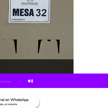
…
anal en WhatsApp
es, al instante