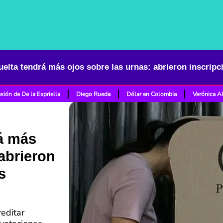
sión de De la Espriella
Diego Rueda
Dólar en Colombia
Verónica A
á más
 abrieron
s
reditar