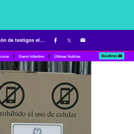
Segunda vuelta tendrá más ojos sobre las urnas: abrieron inscripción de testigos electorales
Boletines
lcocer
Gianni Infantino
Últimas Noticias