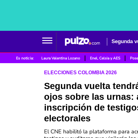
Es noticia:
Laura Valentina Lozano
Enel, Celsia y AES
Pose
ELECCIONES COLOMBIA 2026
Segunda vuelta tendr
ojos sobre las urnas:
inscripción de testigo
electorales
El CNE habilitó la plataforma para ac