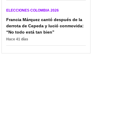
campaña de Iván
muestra presunta
Cepeda? Declinó
agresión de Abelardo de
ELECCIONES COLOMBIA 2026
invitación que le hizo
la Espriella a una mujer
Aída Quilcué
Francia Márquez cantó después de la
derrota de Cepeda y lució conmovida:
“No todo está tan bien”
Hace 41 días