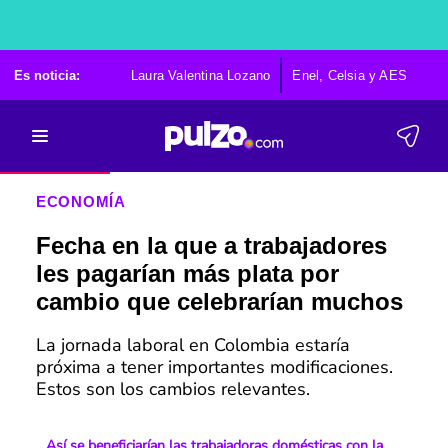
Es noticia:
Laura Valentina Lozano
Enel, Celsia y AES
Po
ECONOMÍA
Fecha en la que a trabajadores
les pagarían más plata por
cambio que celebrarían muchos
La jornada laboral en Colombia estaría
próxima a tener importantes modificaciones.
Estos son los cambios relevantes.
Así se beneficiarían las trabajadoras domésticas con la