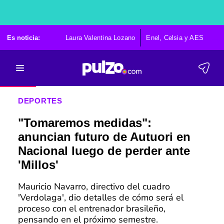
Es noticia:
Laura Valentina Lozano
Enel, Celsia y AES
Po
DEPORTES
"Tomaremos medidas":
anuncian futuro de Autuori en
Nacional luego de perder ante
'Millos'
Mauricio Navarro, directivo del cuadro
'Verdolaga', dio detalles de cómo será el
proceso con el entrenador brasileño,
pensando en el próximo semestre.