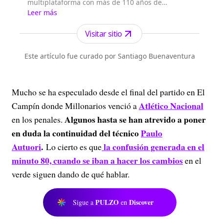
multiplataforma con más de 110 años de
existencia. Nació en la ciudad de Medellín en
Leer más
Antioquia. Fundado el 6 de febrero de 1912 por
Francisco de Paula Pérez, se ha especializado en
Visitar sitio
la investigación y generación de contenidos
periodísticos para diferentes plataformas en las
Este artículo fue curado por Santiago Buenaventura
que provee a las audiencias de piezas mult...
Mucho se ha especulado desde el final del partido en El
Atlético Nacional
Campín donde Millonarios venció a
Algunos hasta se han atrevido a poner
en los penales.
en duda la continuidad del técnico
Paulo
Autuori
.
la confusión generada en el
Lo cierto es que
minuto 80, cuando se iban a hacer los cambios
en el
verde siguen dando de qué hablar.
PULZO
Discover
Sigue a
en