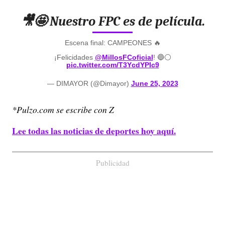
🎥🤩 Nuestro FPC es de película.
Escena final: CAMPEONES 🔥
¡Felicidades
@MillosFCoficial
! 🔵⚪️
pic.twitter.com/T3YcdYPIc9
— DIMAYOR (@Dimayor)
June 25, 2023
*Pulzo.com se escribe con Z
Lee todas las noticias de deportes hoy aquí.
Publicidad