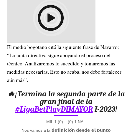
El medio bogotano citó la siguiente frase de Navarro:
“La junta directiva sigue apoyando el proceso del
técnico. Analizaremos lo sucedido y tomaremos las
medidas necesarias. Esto no acaba, nos debe fortalecer
aún más”.
🔥¡Termina la segunda parte de la
gran final de la
#LigaBetPlayDIMAYOR
I-2023!
MIL 1 (0) – (0) 1 NAL
Nos vamos a la 𝗱𝗲𝗳𝗶𝗻𝗶𝗰𝗶𝗼́𝗻 𝗱𝗲𝘀𝗱𝗲 𝗲𝗹 𝗽𝘂𝗻𝘁𝗼