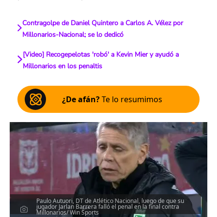
Contragolpe de Daniel Quintero a Carlos A. Vélez por
Millonarios-Nacional; se lo dedicó
[Video] Recogepelotas 'robó' a Kevin Mier y ayudó a
Millonarios en los penaltis
¿De afán?
Te lo resumimos
Paulo Autuori, DT de Atlético Nacional, luego de que su
jugador Jarlan Barrera falló el penal en la final contra
Millonarios/ Win Sports