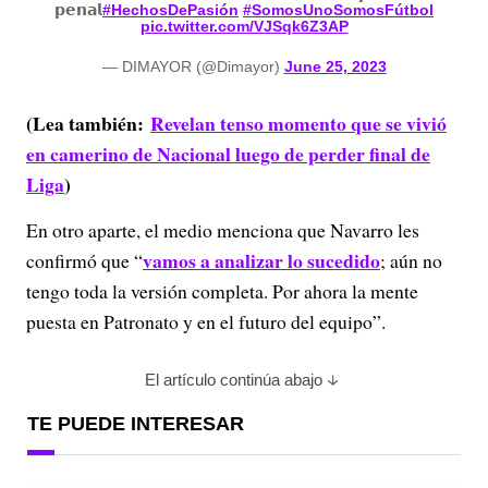
𝗽𝗲𝗻𝗮𝗹
#HechosDePasión
#SomosUnoSomosFútbol
pic.twitter.com/VJSqk6Z3AP
— DIMAYOR (@Dimayor)
June 25, 2023
(Lea también:
Revelan tenso momento que se vivió
en camerino de Nacional luego de perder final de
Liga
)
En otro aparte, el medio menciona que Navarro les
vamos a analizar lo sucedido
confirmó que “
; aún no
tengo toda la versión completa. Por ahora la mente
puesta en Patronato y en el futuro del equipo”.
El artículo continúa abajo
TE PUEDE INTERESAR