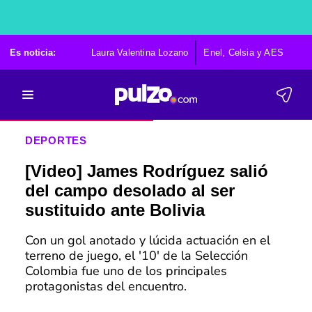
Es noticia:
Laura Valentina Lozano
Enel, Celsia y AES
Po
DEPORTES
[Video] James Rodríguez salió
del campo desolado al ser
sustituido ante Bolivia
Con un gol anotado y lúcida actuación en el
terreno de juego, el '10' de la Selección
Colombia fue uno de los principales
protagonistas del encuentro.