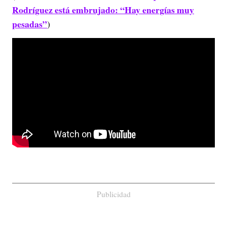
Rodríguez está embrujado: “Hay energías muy
pesadas”
)
Publicidad