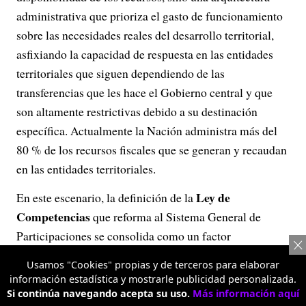
administrativa que prioriza el gasto de funcionamiento
sobre las necesidades reales del desarrollo territorial,
asfixiando la capacidad de respuesta en las entidades
territoriales que siguen dependiendo de las
transferencias que les hace el Gobierno central y que
son altamente restrictivas debido a su destinación
específica. Actualmente la Nación administra más del
80 % de los recursos fiscales que se generan y recaudan
en las entidades territoriales.
Ley de
En este escenario, la definición de la
Competencias
que reforma al Sistema General de
Participaciones se consolida como un factor
determinante para la viabilidad fiscal de Colombia, para
Usamos "Cookies" propias y de terceros para elaborar
la autonomía fiscal y administrativa de las entidades
información estadística y mostrarle publicidad personalizada.
territoriales y para generar una inversión con
Si continúa navegando acepta su uso.
Más información aquí