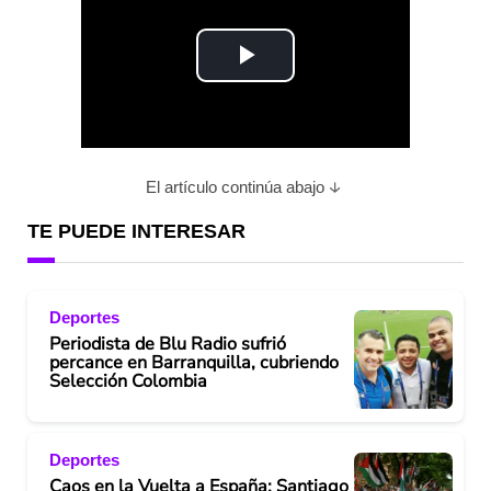
P
l
a
El artículo continúa abajo
y
TE PUEDE INTERESAR
V
Deportes
i
Periodista de Blu Radio sufrió
percance en Barranquilla, cubriendo
d
Selección Colombia
e
Deportes
o
Caos en la Vuelta a España: Santiago