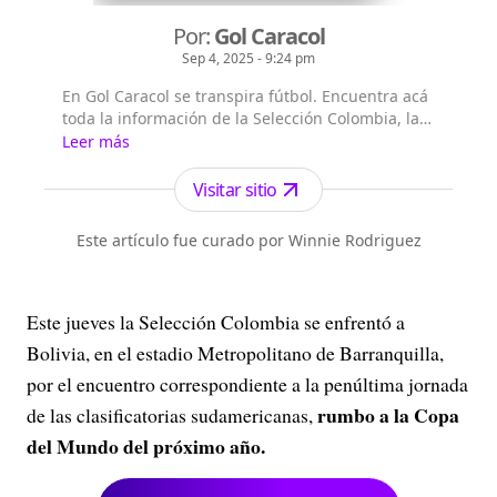
Por:
Gol Caracol
Sep 4, 2025 - 9:24 pm
En Gol Caracol se transpira fútbol. Encuentra acá
toda la información de la Selección Colombia, las
figuras a nivel internacional, lo mejor de la Liga
Leer más
colombiana y el seguimiento del balompié
internacional.
Visitar sitio
Este artículo fue curado por Winnie Rodriguez
Este jueves la Selección Colombia se enfrentó a
Bolivia, en el estadio Metropolitano de Barranquilla,
por el encuentro correspondiente a la penúltima jornada
rumbo a la Copa
de las clasificatorias sudamericanas,
del Mundo del próximo año.