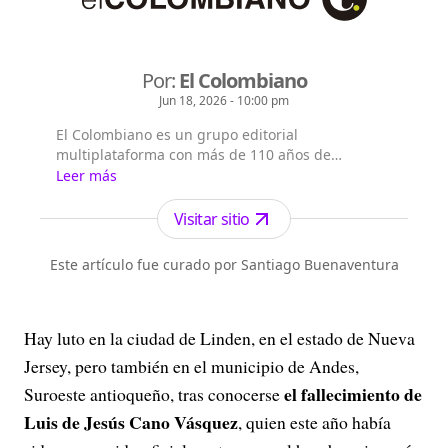
Por:
El Colombiano
Jun 18, 2026 - 10:00 pm
El Colombiano es un grupo editorial
multiplataforma con más de 110 años de
existencia. Nació en la ciudad de Medellín en
Leer más
Antioquia. Fundado el 6 de febrero de 1912 por
Francisco de Paula Pérez, se ha especializado en
Visitar sitio
la investigación y generación de contenidos
periodísticos para diferentes plataformas en las
Este artículo fue curado por Santiago Buenaventura
que provee a las audiencias de piezas mult...
Hay luto en la ciudad de Linden, en el estado de Nueva
Jersey, pero también en el municipio de Andes,
el fallecimiento de
Suroeste antioqueño, tras conocerse
Luis de Jesús Cano Vásquez
, quien este año había