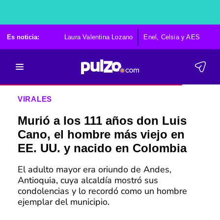
Es noticia:
Laura Valentina Lozano
Enel, Celsia y AES
Po
VIRALES
Murió a los 111 años don Luis
Cano, el hombre más viejo en
EE. UU. y nacido en Colombia
El adulto mayor era oriundo de Andes,
Antioquia, cuya alcaldía mostró sus
condolencias y lo recordó como un hombre
ejemplar del municipio.