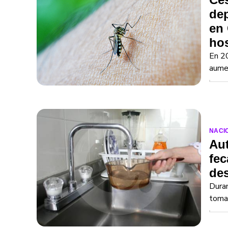
de
en 
hos
En 20
aume
NACI
Aut
fec
des
Duran
toma 