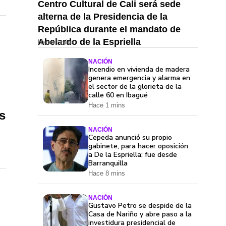
Centro Cultural de Cali será sede
alterna de la Presidencia de la
República durante el mandato de
Abelardo de la Espriella
Hace 1 mins
NACIÓN
Incendio en vivienda de madera
genera emergencia y alarma en
el sector de la glorieta de la
calle 60 en Ibagué
Hace 1 mins
s
NACIÓN
Cepeda anunció su propio
gabinete, para hacer oposición
a De la Espriella; fue desde
Barranquilla
Hace 8 mins
NACIÓN
Gustavo Petro se despide de la
Casa de Nariño y abre paso a la
investidura presidencial de