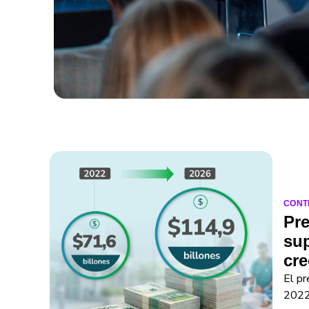
CONT
Pre
sup
cre
El p
2022 