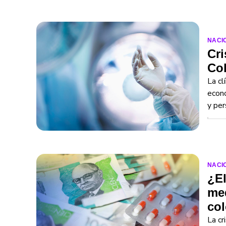
NACI
Cri
Col
La cl
econó
y per
NACI
¿El
med
col
La cr