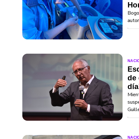
Hon
Bogot
autor
NACI
Esq
de 
día
Mient
suspe
Guill
NACI