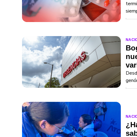
term
siemp
NACI
Bog
nue
var
Desd
genóm
NACI
¿H
sab