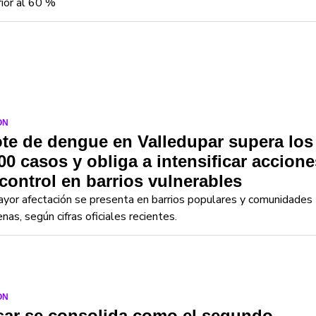
ior al 60 %
ON
te de dengue en Valledupar supera los
00 casos y obliga a intensificar accione
control en barrios vulnerables
yor afectación se presenta en barrios populares y comunidades
enas, según cifras oficiales recientes.
ON
sar se consolida como el segundo