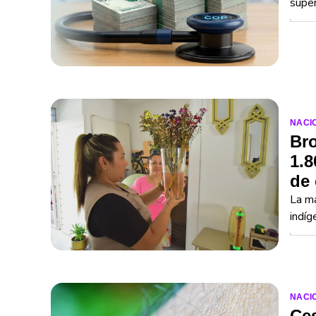
super
NACI
Bro
1.8
de 
La ma
indíg
NACI
Ce