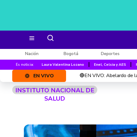
Nación
Bogotá
Deportes
Es noticia:
Laura Valentina Lozano
Enel, Celsia y AES
🔴EN VIVO: Abelardo de la
EN VIVO
INSTITUTO NACIONAL DE
SALUD