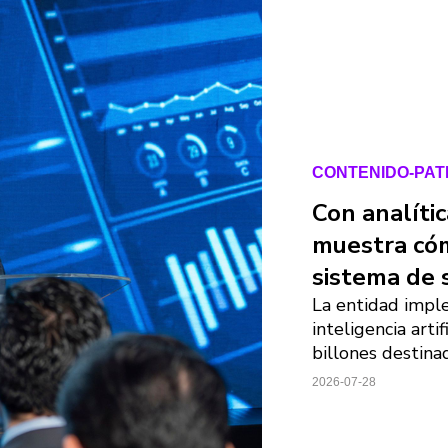
CONTENIDO-PA
Con analíti
muestra cóm
sistema de 
La entidad impl
inteligencia arti
billones destinad
2026-07-28