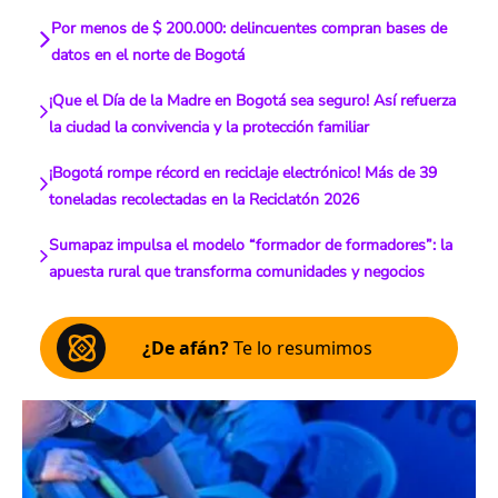
Por menos de $ 200.000: delincuentes compran bases de
datos en el norte de Bogotá
¡Que el Día de la Madre en Bogotá sea seguro! Así refuerza
la ciudad la convivencia y la protección familiar
¡Bogotá rompe récord en reciclaje electrónico! Más de 39
toneladas recolectadas en la Reciclatón 2026
Sumapaz impulsa el modelo “formador de formadores”: la
apuesta rural que transforma comunidades y negocios
¿De afán?
Te lo resumimos