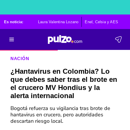
Es noticia:
Laura Valentina Lozano
Enel, Celsia y AES
Po
NACIÓN
¿Hantavirus en Colombia? Lo
que debes saber tras el brote en
el crucero MV Hondius y la
alerta internacional
Bogotá refuerza su vigilancia tras brote de
hantavirus en crucero, pero autoridades
descartan riesgo local.