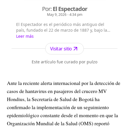
Por:
El Espectador
May 9, 2026 - 4:34 pm
El Espectador es el periódico más antiguo del
país, fundado el 22 de marzo de 1887 y, bajo la
dirección de Fidel Cano, es considerado uno de
Leer más
los periódicos más serios y profesionales por su
independencia, credibilidad y objetividad.
Visitar sitio
Este artículo fue curado por pulzo
Ante la reciente alerta internacional por la detección de
casos de hantavirus en pasajeros del crucero MV
Hondius, la Secretaría de Salud de Bogotá ha
confirmado la implementación de un seguimiento
epidemiológico constante desde el momento en que la
Organización Mundial de la Salud (OMS) reportó