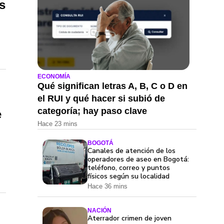
s
ECONOMÍA
Qué significan letras A, B, C o D en
el RUI y qué hacer si subió de
categoría; hay paso clave
e
Hace 23 mins
BOGOTÁ
Canales de atención de los
operadores de aseo en Bogotá:
teléfono, correo y puntos
físicos según su localidad
Hace 36 mins
NACIÓN
Aterrador crimen de joven