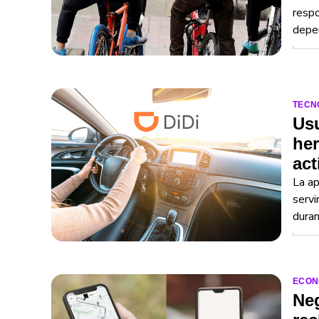
respo
depe
TECN
Usu
her
act
La ap
servi
duran
ECON
Neg