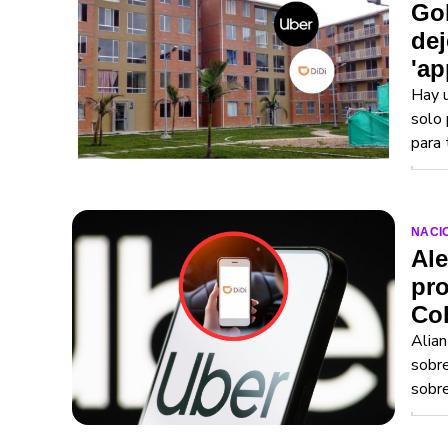
Gob
dej
'ap
Hay u
solo 
para 
NACI
Ale
pro
Col
Alian
sobre
sobre