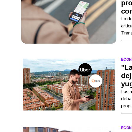
pro
co
La de
artíc
Tran
ECON
"La
dej
yu
Las m
debat
propi
ECON