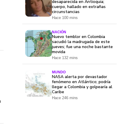
desaparecida en Antioquia;
cuerpo, hallado en extrañas
circunstancias
Hace 100 mins
NACIÓN
Nuevo temblor en Colombia
sacudió la madrugada de este
jueves; fue una noche bastante
movida
Hace 132 mins
MUNDO
NASA alerta por devastador
fenómeno en Atlántico; podría
llegar a Colombia y golpearía al
Caribe
Hace 246 mins
n