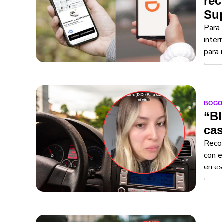
rec
Sup
Para 
inter
para 
BOGO
“Bl
cas
Recom
con e
en es