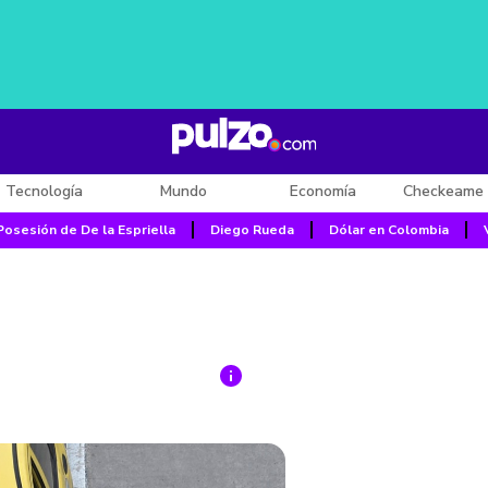
Tecnología
Mundo
Economía
Checkeame 
Posesión de De la Espriella
Diego Rueda
Dólar en Colombia