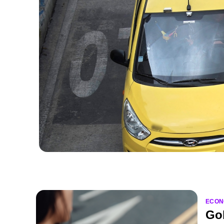
ECON
Gob