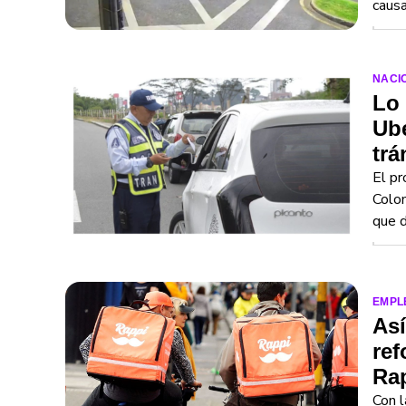
causa
NACI
Lo 
Ube
trá
El pr
Colom
que d
EMPL
Así
ref
Ra
Con l