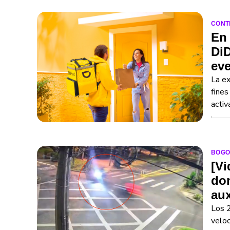
CONT
En 
DiD
ev
La ex
fines
activ
BOGO
[Vi
dom
aux
Los 2
veloc