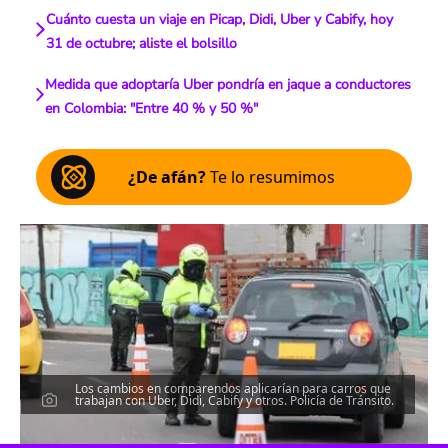
Cuánto cuesta un viaje en Picap, Didi, Uber y Cabify, hoy
31 de octubre; aliste el bolsillo
Medida que adoptaría Uber pondría en jaque a conductores
en Colombia: "Entre 40 % y 50 %"
¿De afán?
Te lo resumimos
Los cambios en comparendos aplicarían para carros que
trabajan con Uber, Didi, Cabify y otros. Policía de Tránsito.
Escucha el artículo