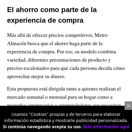
El ahorro como parte de la
experiencia de compra
Más allá de ofrecer precios competitivos, Metro
Almacén busca que el ahorro haga parte de la
experiencia de compra. Por eso, su modelo combina
variedad, diferentes presentaciones de producto y
precios escalonados para que cada persona decida cómo
aprovechar mejor su dinero.
Esta propuesta está dirigida tanto a quienes realizan el
mercado semanal o mensual para su hogar como a
pequeños empresarios y emprendedores que necesitan
abastecer sus negocios de manera práctica y
Usamos "Cookies" propias y de terceros para elaborar
información estadística y mostrarle publicidad personalizada.
conveniente.
Si continúa navegando acepta su uso.
Más información aquí