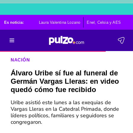
Es noticia:
Laura Valentina Lozano
Enel, Celsia y AES
Po
NACIÓN
Álvaro Uribe sí fue al funeral de
Germán Vargas Lleras: en video
quedó cómo fue recibido
Uribe asistió este lunes a las exequias de
Vargas Lleras en la Catedral Primada, donde
líderes políticos, familiares y seguidores se
congregaron.