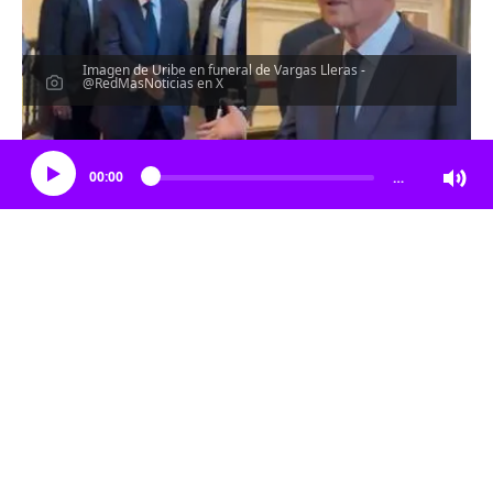
Imagen de Uribe en funeral de Vargas Lleras -
@RedMasNoticias en X
Escucha el artículo
00:00
…