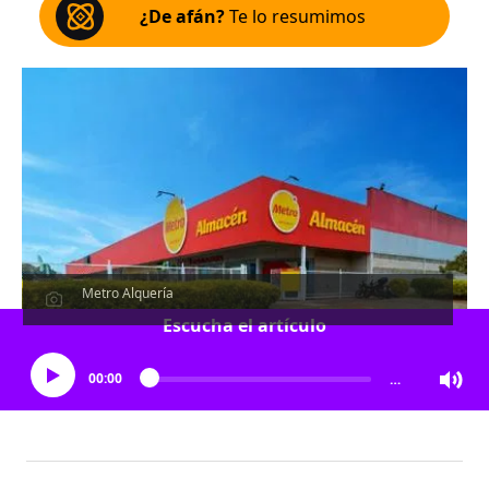
¿De afán?
Te lo resumimos
Metro Alquería
Escucha el artículo
00:00
…