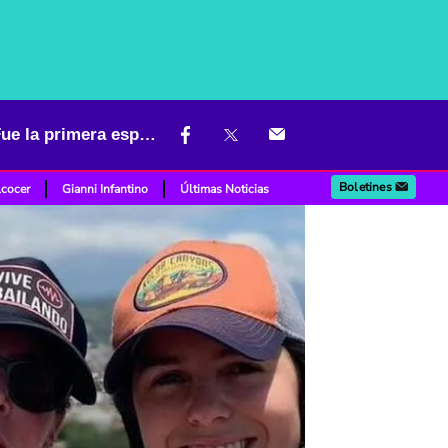
¿Quién es la madre de Clemencia, hija de Germán Vargas Lleras? Fue la primera esposa del político
Boletines
lcocer
Gianni Infantino
Últimas Noticias