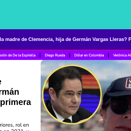
sión de De la Espriella
Diego Rueda
Dólar en Colombia
Verónica A
e
ermán
 primera
iores, rol en