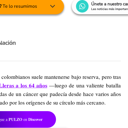
Únete a nuestro c
?
Te lo resumimos
Las noticias más important
Nación
os colombianos suele mantenerse bajo reserva, pero tras
leras a los 64 años
—luego de una valiente batalla
adas de un cáncer que padecía desde hace varios años
o por los orígenes de su círculo más cercano.
PULZO
Discover
gue a
en