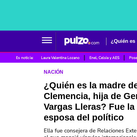
Es noticia:
Laura Valentina Lozano
Enel, Celsia y AES
Pose
NACIÓN
¿Quién es la madre d
Clemencia, hija de G
Vargas Lleras? Fue la
esposa del político
Ella fue consejera de Relaciones Exter