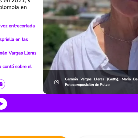
es en 2021, y
olombia en
 voz entrecortada
spriella en las
mán Vargas Lleras
 contó sobre el
Germán Vargas Lleras (Getty), María Be
Fotocomposición de Pulzo