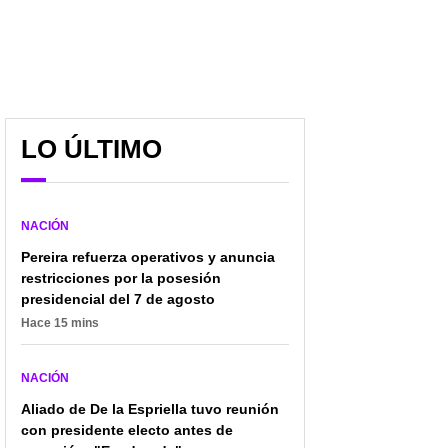
LO ÚLTIMO
NACIÓN
Pereira refuerza operativos y anuncia
restricciones por la posesión
presidencial del 7 de agosto
Hace 15 mins
Crimen, dinero y
¿Quieres estudiar c
traición: el giro
grandes beneficios
NACIÓN
inesperado en el caso
Fontibón y la CUN lan
Aliado de De la Espriella tuvo reunión
Morrongo revela una
programa educativ
millonaria deuda oculta
para empleados y s
con presidente electo antes de
familias