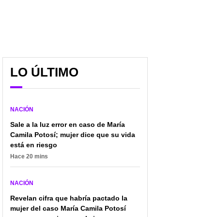
LO ÚLTIMO
Crimen, dinero y
¿Quieres estudiar con
traición: el giro
grandes beneficios?
NACIÓN
inesperado en el caso
Fontibón y la CUN lanzan
Sale a la luz error en caso de María
Morrongo revela una
programa educativo
millonaria deuda oculta
para empleados y sus
Camila Potosí; mujer dice que su vida
familias
está en riesgo
Hace 20 mins
NACIÓN
Revelan cifra que habría pactado la
mujer del caso María Camila Potosí