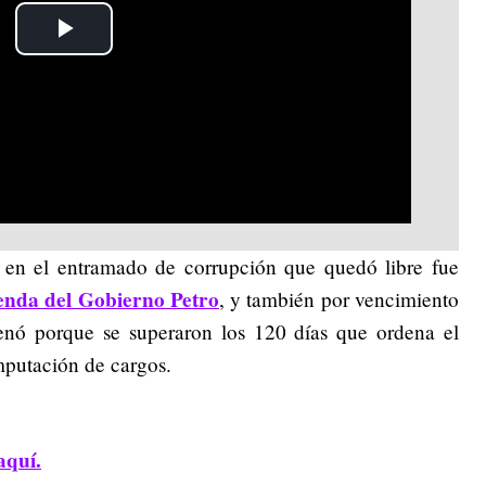
Play
Video
s en el entramado de corrupción que quedó libre fue
ienda del Gobierno Petro
, y también por vencimiento
enó porque se superaron los 120 días que ordena el
mputación de cargos.
aquí.