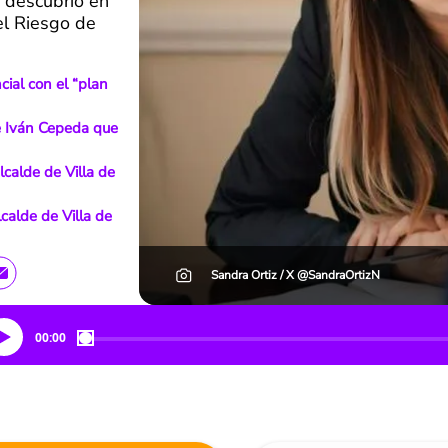
e descubrió en
el Riesgo de
cial con el “plan
e Iván Cepeda que
lcalde de Villa de
calde de Villa de
Sandra Ortiz / X @SandraOrtizN
00:00