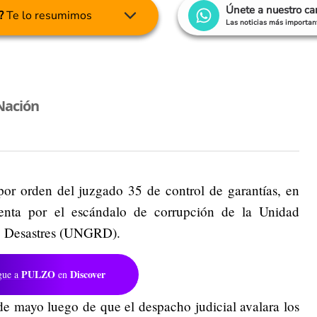
Únete a nuestro c
?
Te lo resumimos
Las noticias más important
Nación
por orden del juzgado 35 de control de garantías, en
renta por el escándalo de corrupción de la Unidad
de Desastres (UNGRD).
PULZO
Discover
gue a
en
de mayo luego de que el despacho judicial avalara los