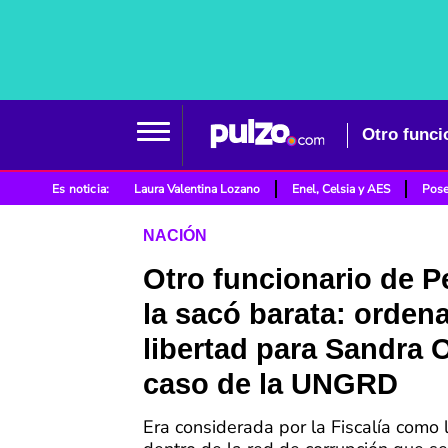
Es noticia:
Laura Valentina Lozano
Enel, Celsia y AES
Pose
NACIÓN
Otro funcionario de P
la sacó barata: orden
libertad para Sandra O
caso de la UNGRD
Era considerada por la Fiscalía como