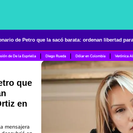
sión de De la Espriella
Diego Rueda
Dólar en Colombia
Verónica A
etro que
an
rtiz en
 la mensajera