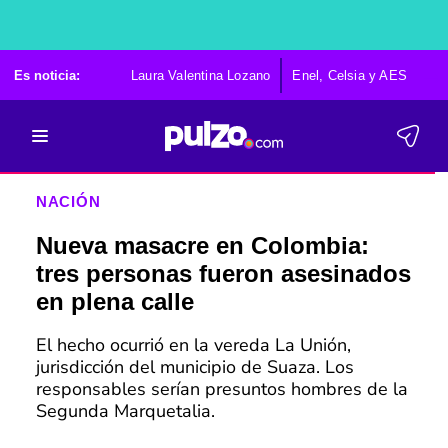
Es noticia:
Laura Valentina Lozano
Enel, Celsia y AES
Po
NACIÓN
Nueva masacre en Colombia:
tres personas fueron asesinados
en plena calle
El hecho ocurrió en la vereda La Unión,
jurisdicción del municipio de Suaza. Los
responsables serían presuntos hombres de la
Segunda Marquetalia.