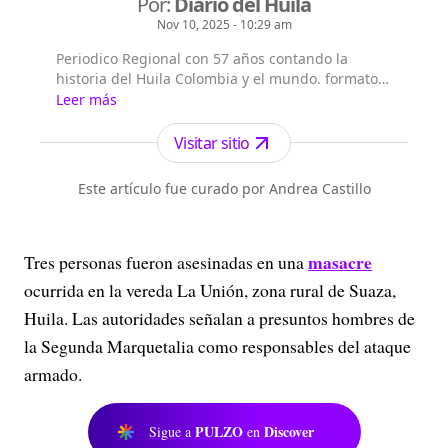
Por:
Diario del Huila
Nov 10, 2025 - 10:29 am
Periodico Regional con 57 años contando la
historia del Huila Colombia y el mundo. formatos
periódico digital de lunes a domingo, periódico
Leer más
impreso fds, web y redes sociales.
Visitar sitio
Este artículo fue curado por Andrea Castillo
masacre
Tres personas fueron asesinadas en una
ocurrida en la vereda La Unión, zona rural de Suaza,
Huila. Las autoridades señalan a presuntos hombres de
la Segunda Marquetalia como responsables del ataque
armado.
PULZO
Discover
Sigue a
en