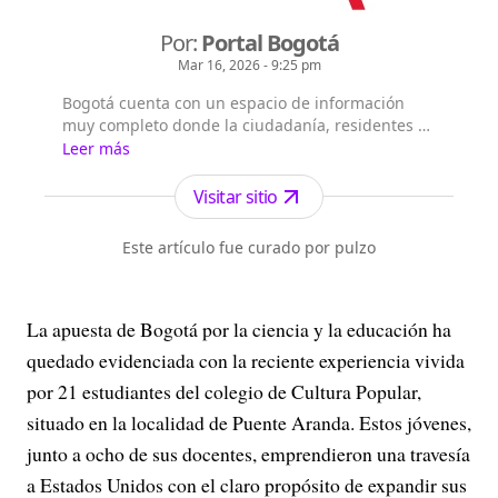
Por:
Portal Bogotá
Mar 16, 2026 - 9:25 pm
Bogotá cuenta con un espacio de información
muy completo donde la ciudadanía, residentes y
extranjeros pueden consultar la información que
Leer más
les interesa sobre Bogotá, su historia, sus
localidades, la gestión y principales noticias de la
Visitar sitio
Administración Distrital.
Este artículo fue curado por pulzo
La apuesta de Bogotá por la ciencia y la educación ha
quedado evidenciada con la reciente experiencia vivida
por 21 estudiantes del colegio de Cultura Popular,
situado en la localidad de Puente Aranda. Estos jóvenes,
junto a ocho de sus docentes, emprendieron una travesía
a Estados Unidos con el claro propósito de expandir sus