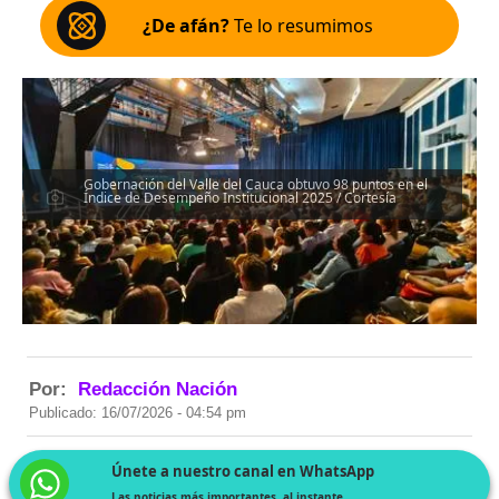
¿De afán?
Te lo resumimos
Gobernación del Valle del Cauca obtuvo 98 puntos en el
Índice de Desempeño Institucional 2025 / Cortesía
Por:
Redacción Nación
Publicado: 16/07/2026 - 04:54 pm
Únete a nuestro canal en WhatsApp
Las noticias más importantes, al instante