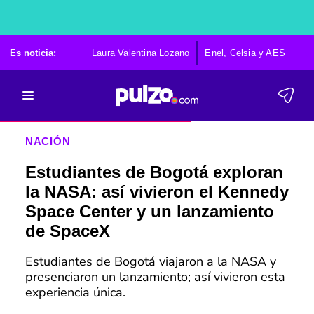
Es noticia:
Laura Valentina Lozano
Enel, Celsia y AES
Po
NACIÓN
Estudiantes de Bogotá exploran
la NASA: así vivieron el Kennedy
Space Center y un lanzamiento
de SpaceX
Estudiantes de Bogotá viajaron a la NASA y
presenciaron un lanzamiento; así vivieron esta
experiencia única.