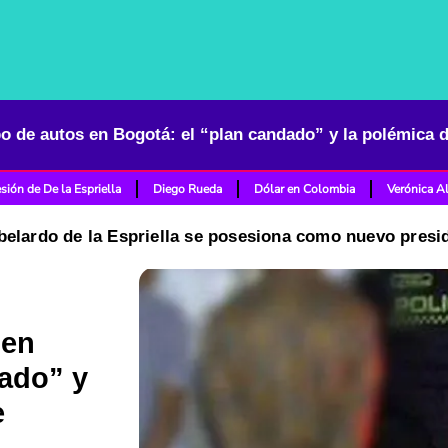
sión de De la Espriella
Diego Rueda
Dólar en Colombia
Verónica A
belardo de la Espriella se posesiona como nuevo pres
 en
dado” y
e