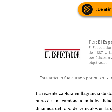
¿De afán
Por:
El Esp
El Espectador
de 1887 y, b
periódicos má
objetividad.
Este artículo fue curado por pulzo
O
La reciente captura en flagrancia de d
hurto de una camioneta en la localida
dinámica del robo de vehículos en la 