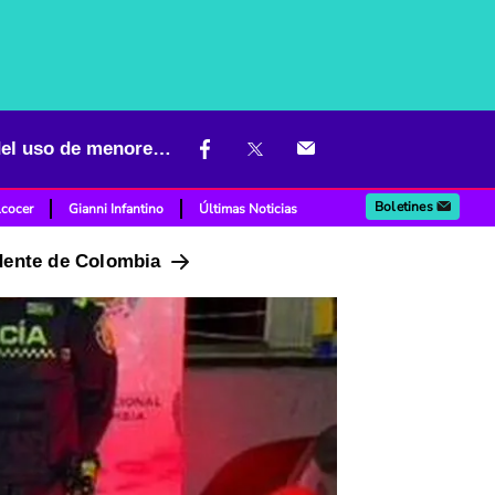
Red de robo de autos en Bogotá: el “plan candado” y la polémica del uso de menores en delitos
Boletines
lcocer
Gianni Infantino
Últimas Noticias
idente de Colombia