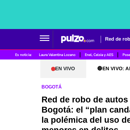
Es noticia:
Laura Valentina Lozano
Enel, Celsia y AES
Pose
EN VIVO
🔴EN VIVO: A
BOGOTÁ
Red de robo de autos
Bogotá: el “plan can
la polémica del uso d