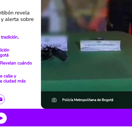
tibón revela
 y alerta sobre
tradición,
ición
gotá
 Revelan cuándo
e calle y
na ciudad más
Policía Metropolitana de Bogotá