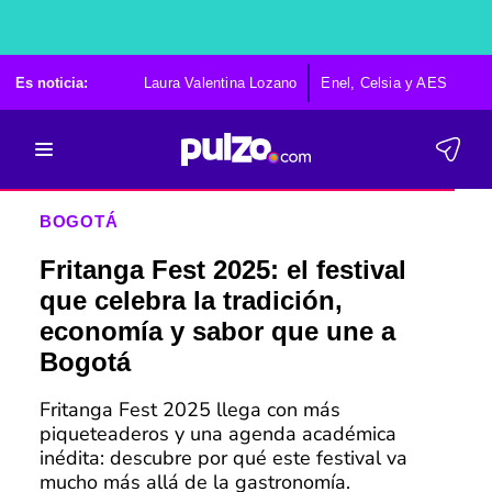
Es noticia:
Laura Valentina Lozano
Enel, Celsia y AES
Po
BOGOTÁ
Fritanga Fest 2025: el festival
que celebra la tradición,
economía y sabor que une a
Bogotá
Fritanga Fest 2025 llega con más
piqueteaderos y una agenda académica
inédita: descubre por qué este festival va
mucho más allá de la gastronomía.