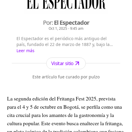
Por:
El Espectador
Oct 1, 2025 - 9:45 am
El Espectador es el periódico más antiguo del
país, fundado el 22 de marzo de 1887 y, bajo la
dirección de Fidel Cano, es considerado uno de
Leer más
los periódicos más serios y profesionales por su
independencia, credibilidad y objetividad.
Visitar sitio
Este artículo fue curado por pulzo
La segunda edición del Fritanga Fest 2025, prevista
para el 4 y 5 de octubre en Bogotá, se perfila como una
cita crucial para los amantes de la gastronomía y la
cultura popular. Este evento busca enaltecer la fritanga,
un plato icónico de la tradición colombiana que fusiona