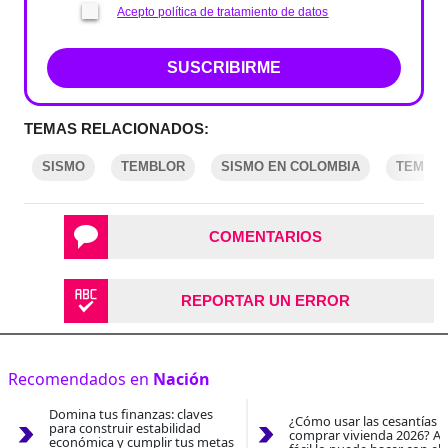
Acepto política de tratamiento de datos
SUSCRIBIRME
TEMAS RELACIONADOS:
SISMO
TEMBLOR
SISMO EN COLOMBIA
TEMBLO
COMENTARIOS
REPORTAR UN ERROR
Recomendados en
Nación
Domina tus finanzas: claves
¿Cómo usar las cesantías 
para construir estabilidad
comprar vivienda 2026? As
económica y cumplir tus metas