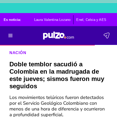
Es noticia:
Laura Valentina Lozano
Enel, Celsia y AES
Po
NACIÓN
Doble temblor sacudió a
Colombia en la madrugada de
este jueves; sismos fueron muy
seguidos
Los movimientos telúricos fueron detectados
por el Servicio Geológico Colombiano con
menos de una hora de diferencia y ocurrieron
a profundidad superficial.