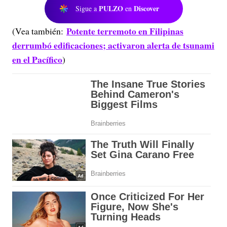
PULZO
Discover
Sigue a
en
Potente terremoto en Filipinas
(Vea también:
derrumbó edificaciones; activaron alerta de tsunami
en el Pacífico
)