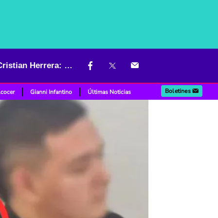
La pista que terminó delatando al presunto asesino del periodista Cristian Herrera: "Un tatuaje"
Boletines
lcocer
Gianni Infantino
Últimas Noticias