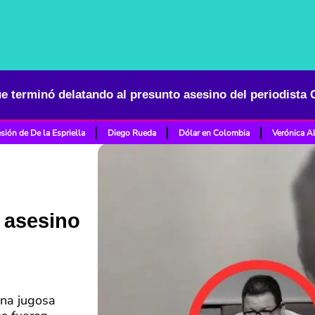
sión de De la Espriella
Diego Rueda
Dólar en Colombia
Verónica A
 asesino
una jugosa