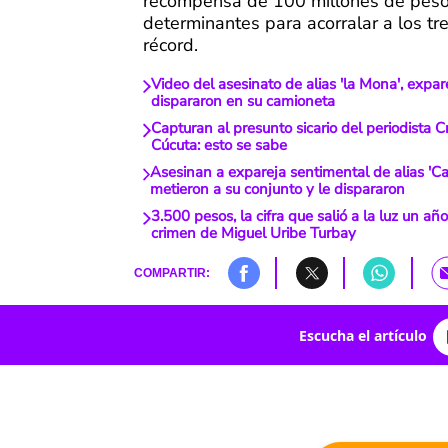
recompensa de 100 millones de peso
determinantes para acorralar a los tr
récord.
Video del asesinato de alias 'la Mona', expare
dispararon en su camioneta
Capturan al presunto sicario del periodista C
Cúcuta: esto se sabe
Asesinan a expareja sentimental de alias 'Cas
metieron a su conjunto y le dispararon
3.500 pesos, la cifra que salió a la luz un añ
crimen de Miguel Uribe Turbay
COMPARTIR:
Escucha el artículo