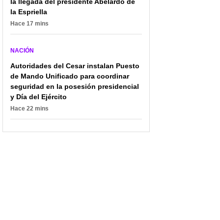
la llegada del presidente Abelardo de
la Espriella
Hace 17 mins
NACIÓN
Senador renunció a su
Icetex anuncia alivio
curul en el Congreso por
histórico: perdonará
Autoridades del Cesar instalan Puesto
problemas de salud:
hasta el 80 % de deudas
de Mando Unificado para coordinar
"Rehabilitación
vencidas
seguridad en la posesión presidencial
cardíaca"
y Día del Ejército
Hace 22 mins