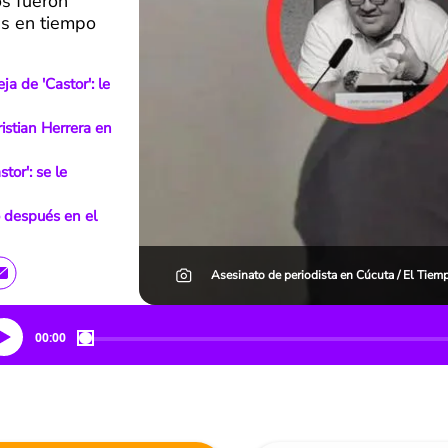
s fueron
es en tiempo
ja de 'Castor': le
ristian Herrera en
tor': se le
o después en el
Asesinato de periodista en Cúcuta / El Tiem
00:00