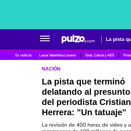
Es noticia:
Laura Valentina Lozano
Enel, Celsia y AES
Pose
NACIÓN
La pista que terminó
delatando al presunto
del periodista Cristian
Herrera: "Un tatuaje"
La revisión de 400 horas de video y 