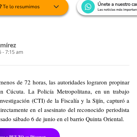
Únete a nuestro c
?
Te lo resumimos
Las noticias más important
amírez
 - 7:15 am
enos de 72 horas, las autoridades lograron propinar
en Cúcuta. La Policía Metropolitana, en un trabajo
vestigación (CTI) de la Fiscalía y la Sijín, capturó a
directamente en el asesinato del reconocido periodista
pasado sábado 6 de junio en el barrio Quinta Oriental.
PULZO
Discover
gue a
en