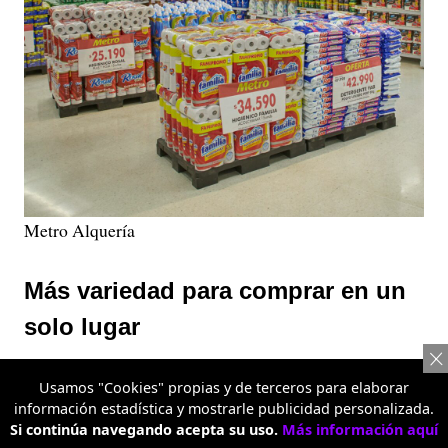
Metro Alquería
Más variedad para comprar en un
solo lugar
La propuesta también se apoya en un amplio surtido de
Usamos "Cookies" propias y de terceros para elaborar
categorías que incluyen alimentos frescos, frutas y
información estadística y mostrarle publicidad personalizada.
verduras, carnes, bebidas, productos de aseo, artículos
Si continúa navegando acepta su uso.
Más información aquí