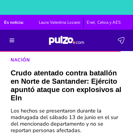
Es noticia:
Laura Valentina Lozano
Enel, Celsia y AES
Po
NACIÓN
Crudo atentado contra batallón
en Norte de Santander: Ejército
apuntó ataque con explosivos al
Eln
Los hechos se presentaron durante la
madrugada del sábado 13 de junio en el sur
del mencionado departamento y no se
reportan personas afectadas.