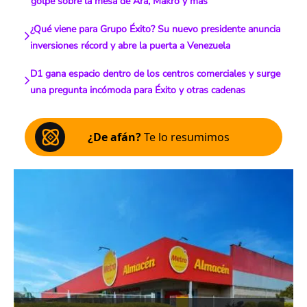
golpe sobre la mesa de Ara, Makro y más
¿Qué viene para Grupo Éxito? Su nuevo presidente anuncia
inversiones récord y abre la puerta a Venezuela
D1 gana espacio dentro de los centros comerciales y surge
una pregunta incómoda para Éxito y otras cadenas
¿De afán?
Te lo resumimos