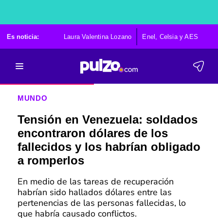
Es noticia:
Laura Valentina Lozano
Enel, Celsia y AES
Po
MUNDO
Tensión en Venezuela: soldados
encontraron dólares de los
fallecidos y los habrían obligado
a romperlos
En medio de las tareas de recuperación
habrían sido hallados dólares entre las
pertenencias de las personas fallecidas, lo
que habría causado conflictos.