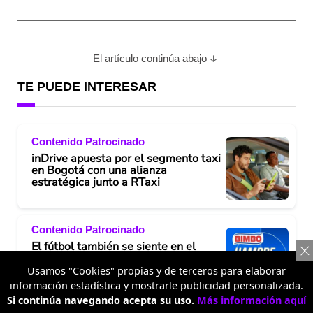
El artículo continúa abajo
TE PUEDE INTERESAR
Contenido Patrocinado
inDrive apuesta por el segmento taxi
en Bogotá con una alianza
estratégica junto a RTaxi
Contenido Patrocinado
El fútbol también se siente en el
estómago: así nace "Hambre de
Gloria", la apuesta de Bimbo para
Usamos "Cookies" propias y de terceros para elaborar
acompañar a los hinchas
información estadística y mostrarle publicidad personalizada.
Si continúa navegando acepta su uso.
Más información aquí