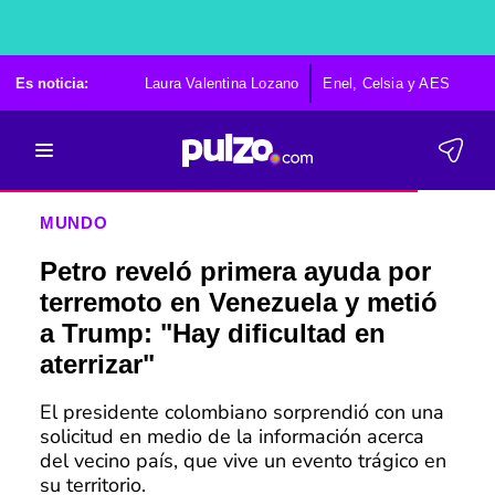
Es noticia:
Laura Valentina Lozano
Enel, Celsia y AES
Po
MUNDO
Petro reveló primera ayuda por
terremoto en Venezuela y metió
a Trump: "Hay dificultad en
aterrizar"
El presidente colombiano sorprendió con una
solicitud en medio de la información acerca
del vecino país, que vive un evento trágico en
su territorio.