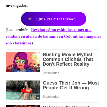
investigados.
PULZO
Discover
Sigue a
en
Revelan cómo están las zonas que
(Lea también:
estaban en alerta de tsunami en Colombia: imágenes
son clarísimas
)