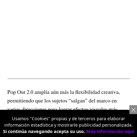
Pop Out 2.0 amplía aún más la flexibilidad creativa,
permitiendo que los sujetos “salgan” del marco en
varias direcciones para lograr efectos visuales más
dinámicos.
Usamos "Cookies" propias y de terceros para elaborar
información estadística y mostrarle publicidad personalizada.
Retrato con teleobjetivo 3.5X
Si continúa navegando acepta su uso.
Más información aquí