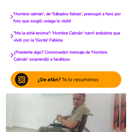
'Hombre caimán', de 'Sábados felices', preocupó a fans por
foto que surgió; colega lo visitó
"Me la eché encima": 'Hombre Caimán' narró anécdota que
vivió con la 'Gorda' Fabiola
¿Presiente algo? Conmovedor mensaje de 'Hombre
Caimán' sorprendió a fanáticos
¿De afán?
Te lo resumimos