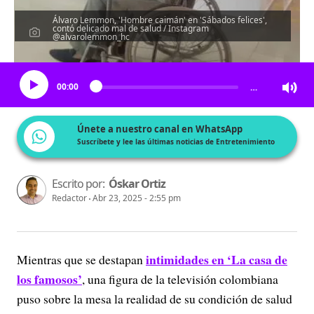
Álvaro Lemmon, 'Hombre caimán' en 'Sábados felices',
contó delicado mal de salud / Instagram
@alvarolemmon_hc
Escucha el artículo
00:00
…
Únete a nuestro canal en WhatsApp
Suscríbete y lee las últimas noticias de Entretenimiento
Escrito por:
Óskar Ortiz
Redactor
Abr 23, 2025 - 2:55 pm
intimidades en ‘La casa de
Mientras que se destapan
los famosos’
, una figura de la televisión colombiana
puso sobre la mesa la realidad de su condición de salud