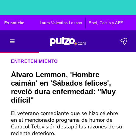
Es noticia:
Laura Valentina Lozano
Enel, Celsia y AES
Po
ENTRETENIMIENTO
Álvaro Lemmon, 'Hombre
caimán' en 'Sábados felices',
reveló dura enfermedad: "Muy
difícil"
El veterano comediante que se hizo célebre
en el mencionado programa de humor de
Caracol Televisión destapó las razones de su
reciente deterioro.