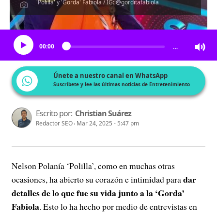
'Polilla' y 'Gorda' Fabiola / IG: @gorditafabiola
Escucha el artículo
00:00
…
Únete a nuestro canal en WhatsApp
Suscríbete y lee las últimas noticias de Entretenimiento
Escrito por:
Christian Suárez
Redactor SEO
Mar 24, 2025 - 5:47 pm
Nelson Polanía ‘Polilla’, como en muchas otras
dar
ocasiones, ha abierto su corazón e intimidad para
detalles de lo que fue su vida junto a la ‘Gorda’
Fabiola
. Esto lo ha hecho por medio de entrevistas en