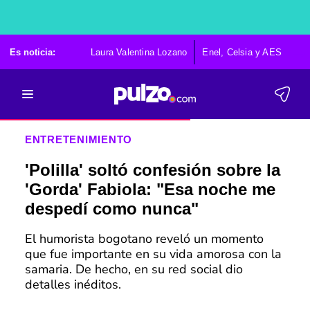
Es noticia:
Laura Valentina Lozano
Enel, Celsia y AES
Po
ENTRETENIMIENTO
'Polilla' soltó confesión sobre la
'Gorda' Fabiola: "Esa noche me
despedí como nunca"
El humorista bogotano reveló un momento
que fue importante en su vida amorosa con la
samaria. De hecho, en su red social dio
detalles inéditos.