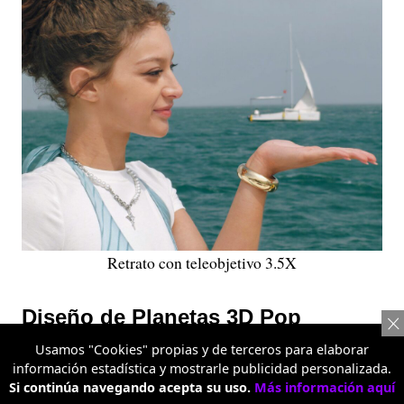
Retrato con teleobjetivo 3.5X
Diseño de Planetas 3D Pop
Usamos "Cookies" propias y de terceros para elaborar
Cada generación de la serie Reno introduce una nueva
información estadística y mostrarle publicidad personalizada.
identidad de diseño, y la Serie Reno16 no fue la
Si continúa navegando acepta su uso.
Más información aquí