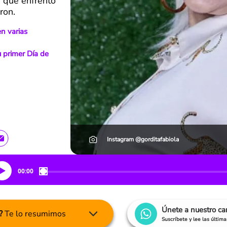
 que enfrentó
ron.
en varias
 primer Día de
Instagram @gorditafabiola
00:00
Únete a nuestro c
?
Te lo resumimos
Suscríbete y lee las últim