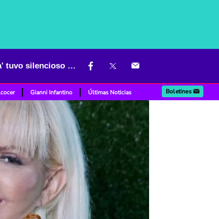
"Se estaba muriendo hace años": fallecimiento de la 'Gorda Fabiola' tuvo silencioso verdugo
Boletines
lcocer
Gianni Infantino
Últimas Noticias