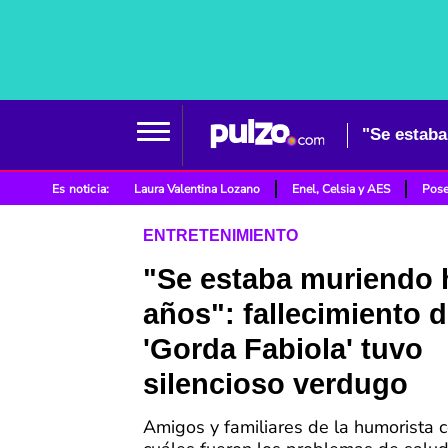
Es noticia:
Laura Valentina Lozano
Enel, Celsia y AES
Pose
ENTRETENIMIENTO
"Se estaba muriendo 
años": fallecimiento d
'Gorda Fabiola' tuvo
silencioso verdugo
Amigos y familiares de la humorista