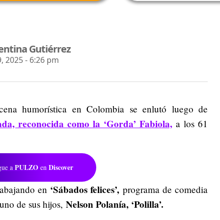
entina Gutiérrez
 2025 - 6:26 pm
cena humorística en Colombia se enlutó luego de
ada, reconocida como la ‘Gorda’ Fabiola,
a los 61
PULZO
Discover
gue a
en
‘Sábados felices’,
 trabajando en
programa de comedia
Nelson Polanía, ‘Polilla’.
uno de sus hijos,