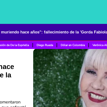
sión de De la Espriella
Diego Rueda
Dólar en Colombia
Verónica A
hace
e la
 comentaron