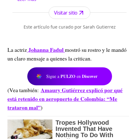
forma gratuita a todo el territorio nacional.n
Visitar sitio
Este artículo fue curado por Sarah Gutierrez
Johanna Fadul
La actriz
mostró su rostro y le mandó
un claro mensaje a quienes la critican.
PULZO
Discover
Sigue a
en
Amaury Gutiérrez explicó por qué
(Vea también:
está retenido en aeropuerto de Colombia: “Me
trataron mal”
)