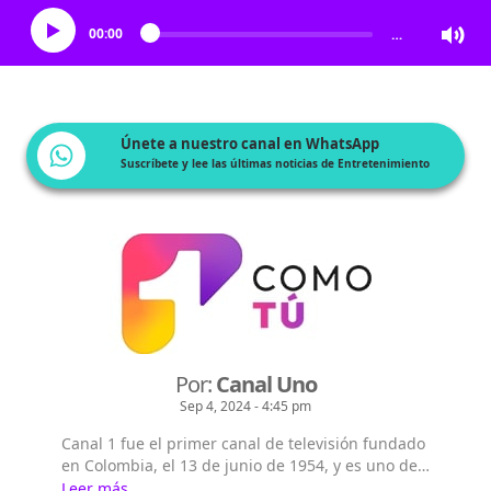
00:00
…
Únete a nuestro canal en WhatsApp
Suscríbete y lee las últimas noticias de Entretenimiento
Por:
Canal Uno
Sep 4, 2024 - 4:45 pm
Canal 1 fue el primer canal de televisión fundado
en Colombia, el 13 de junio de 1954, y es uno de
los tres canales de televisión abierta que llega de
Leer más