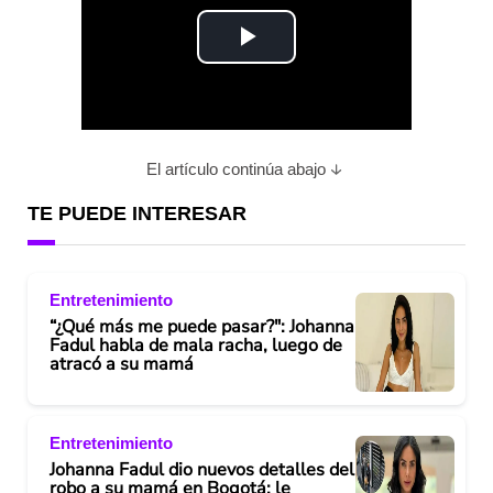
P
l
a
El artículo continúa abajo
y
TE PUEDE INTERESAR
V
Entretenimiento
i
“¿Qué más me puede pasar?": Johanna
Fadul habla de mala racha, luego de
d
atracó a su mamá
e
Entretenimiento
o
Johanna Fadul dio nuevos detalles del
robo a su mamá en Bogotá: le