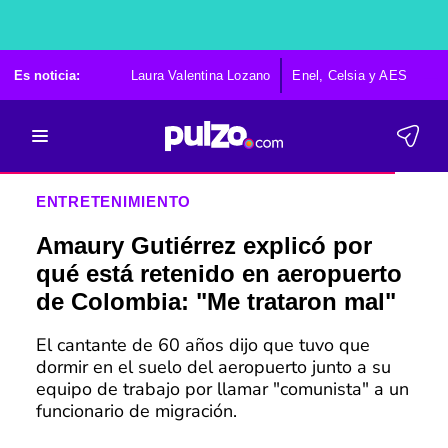
Es noticia:
Laura Valentina Lozano
Enel, Celsia y AES
Po
ENTRETENIMIENTO
Amaury Gutiérrez explicó por
qué está retenido en aeropuerto
de Colombia: "Me trataron mal"
El cantante de 60 años dijo que tuvo que
dormir en el suelo del aeropuerto junto a su
equipo de trabajo por llamar "comunista" a un
funcionario de migración.