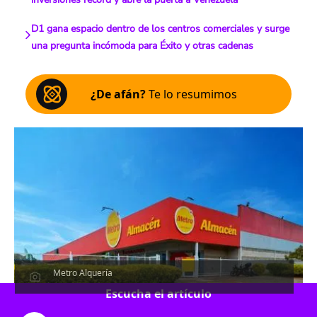
D1 gana espacio dentro de los centros comerciales y surge
una pregunta incómoda para Éxito y otras cadenas
¿De afán?
Te lo resumimos
Metro Alquería
Escucha el artículo