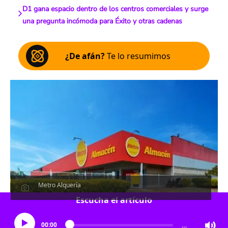
D1 gana espacio dentro de los centros comerciales y surge
una pregunta incómoda para Éxito y otras cadenas
¿De afán?
Te lo resumimos
Metro Alquería
Escucha el artículo
00:00
…