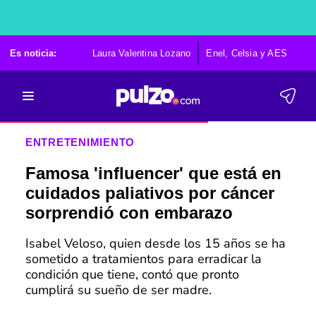
Es noticia:
Laura Valentina Lozano
Enel, Celsia y AES
Po
ENTRETENIMIENTO
Famosa 'influencer' que está en
cuidados paliativos por cáncer
sorprendió con embarazo
Isabel Veloso, quien desde los 15 años se ha
sometido a tratamientos para erradicar la
condición que tiene, contó que pronto
cumplirá su sueño de ser madre.