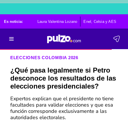
Es noticia:
Laura Valentina Lozano
Enel, Celsia y AES
Po
ELECCIONES COLOMBIA 2026
¿Qué pasa legalmente si Petro
desconoce los resultados de las
elecciones presidenciales?
Expertos explican que el presidente no tiene
facultades para validar elecciones y que esa
función corresponde exclusivamente a las
autoridades electorales.