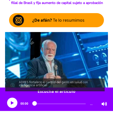
filial de Brasil y fija aumento de capital sujeto a aprobación
¿De afán?
Te lo resumimos
ADRES fortalece el control del gasto en salud con
inteligencia artificial
Escucha el artículo
00:00
…