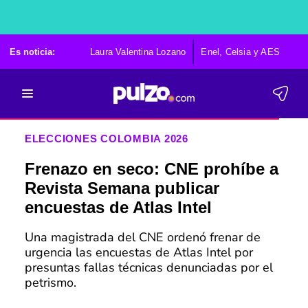
Es noticia:
Laura Valentina Lozano
Enel, Celsia y AES
Po
ELECCIONES COLOMBIA 2026
Frenazo en seco: CNE prohíbe a
Revista Semana publicar
encuestas de Atlas Intel
Una magistrada del CNE ordenó frenar de
urgencia las encuestas de Atlas Intel por
presuntas fallas técnicas denunciadas por el
petrismo.