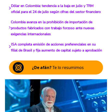
Dólar en Colombia: tendencia a la baja en julio y TRM
oficial para el 24 de julio según cifras del sector financiero
Colombia avanza en la prohibición de importación de
productos fabricados con trabajo forzoso ante nuevas
exigencias internacionales
ISA completa emisión de acciones preferenciales en su
filial de Brasil y fija aumento de capital sujeto a aprobación
¿De afán?
Te lo resumimos