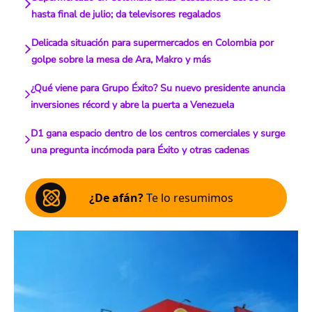
hasta final de julio; da televisores regalados
Delicada situación para supermercados en Colombia por
golpe sobre la mesa de Ara, Makro y más
¿Qué viene para Grupo Éxito? Su nuevo presidente anuncia
inversiones récord y abre la puerta a Venezuela
D1 gana espacio dentro de los centros comerciales y surge
una pregunta incómoda para Éxito y otras cadenas
¿De afán?
Te lo resumimos