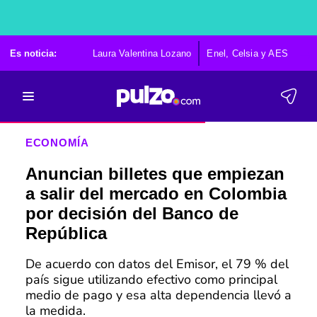
Es noticia:
Laura Valentina Lozano
Enel, Celsia y AES
Po
ECONOMÍA
Anuncian billetes que empiezan
a salir del mercado en Colombia
por decisión del Banco de
República
De acuerdo con datos del Emisor, el 79 % del
país sigue utilizando efectivo como principal
medio de pago y esa alta dependencia llevó a
la medida.