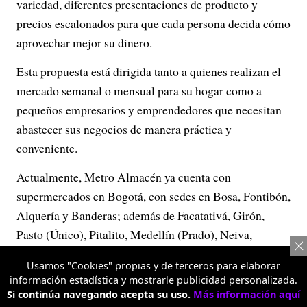
variedad, diferentes presentaciones de producto y
precios escalonados para que cada persona decida cómo
aprovechar mejor su dinero.
Esta propuesta está dirigida tanto a quienes realizan el
mercado semanal o mensual para su hogar como a
pequeños empresarios y emprendedores que necesitan
abastecer sus negocios de manera práctica y
conveniente.
Actualmente, Metro Almacén ya cuenta con
supermercados en Bogotá, con sedes en Bosa, Fontibón,
Alquería y Banderas; además de Facatativá, Girón,
Pasto (Único), Pitalito, Medellín (Prado), Neiva,
Palmira y Cali, donde está presente en Simón Bolívar y
Usamos "Cookies" propias y de terceros para elaborar
La 70.
información estadística y mostrarle publicidad personalizada.
Si continúa navegando acepta su uso.
Más información aquí
Con esta evolución, la marca busca consolidarse como