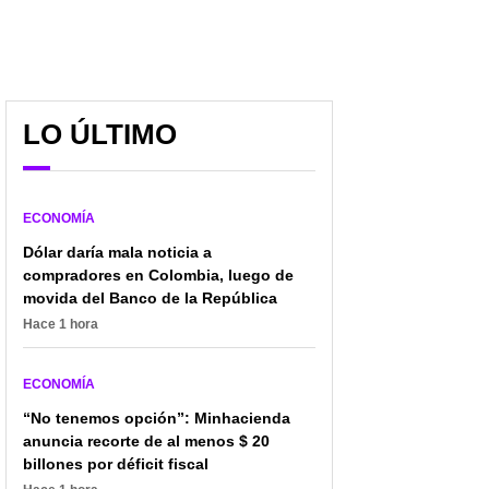
LO ÚLTIMO
Centro comercial Plaza
Falabella y Éxito,
ECONOMÍA
Imperial (Bogotá) tendrá
sorprendidos por lo que
Dólar daría mala noticia a
cambio y clientes vivirán
pasó con directiva de
compradores en Colombia, luego de
nueva experiencia
Frisby; les ganó batalla
movida del Banco de la República
Hace 1 hora
ECONOMÍA
“No tenemos opción”: Minhacienda
anuncia recorte de al menos $ 20
billones por déficit fiscal