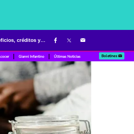
Afiliados a Compensar tienen opción para ahorrar y acceder a beneficios, créditos y más
Boletines
lcocer
Gianni Infantino
Últimas Noticias