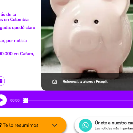
rás de la
as en Colombia
gada: quedó claro
r, por noticia
000.000 en Cafam,
Referencia a ahorro / Freepik
00:00
Únete a nuestro c
?
Te lo resumimos
Las noticias más important