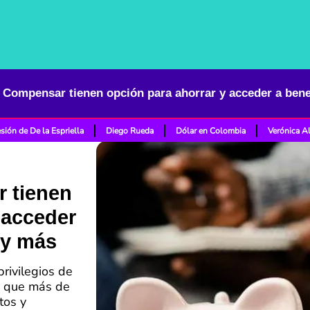
sión de De la Espriella
Diego Rueda
Dólar en Colombia
Verónica A
r tienen
 acceder
 y más
rivilegios de
o que más de
tos y