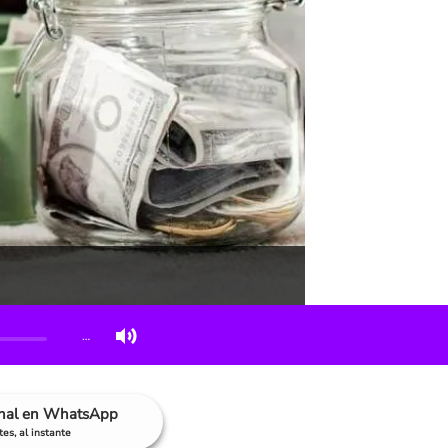
…
anal en WhatsApp
es, al instante