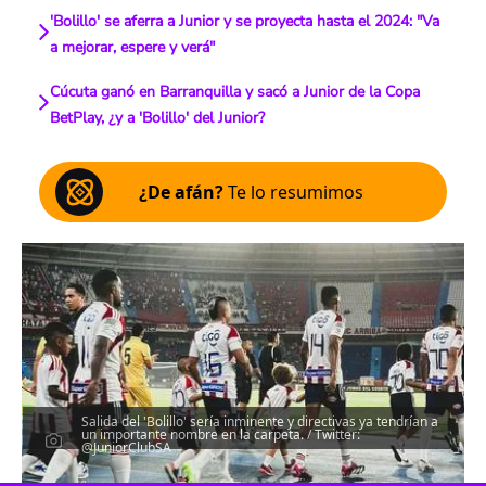
'Bolillo' se aferra a Junior y se proyecta hasta el 2024: "Va
a mejorar, espere y verá"
Cúcuta ganó en Barranquilla y sacó a Junior de la Copa
BetPlay, ¿y a 'Bolillo' del Junior?
¿De afán?
Te lo resumimos
Salida del 'Bolillo' sería inminente y directivas ya tendrían a
un importante nombre en la carpeta. / Twitter:
@JuniorClubSA
Escucha el artículo