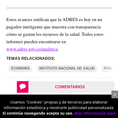
Estos avances ratifican que la ADRES es hoy en un
pagador inteligente que muestra con transparencia
cómo se gastan los recursos de la salud. Todos estos
informes pueden encontrarse en
www.adres.gov.co/analitica
TEMAS RELACIONADOS:
ECONOMÍA
INSTITUTO NACIONAL DE SALUD
FINANZ
COMENTARIOS
Usamos "Cookies" propias y de terceros para elaborar
REPORTAR UN ERROR
información estadística y mostrarle publicidad personalizada.
Si continúa navegando acepta su uso.
Más información aquí