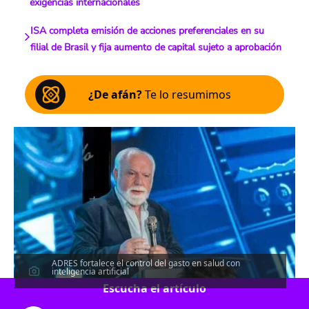
exigencias internacionales
ISA completa emisión de acciones preferenciales en su
filial de Brasil y fija aumento de capital sujeto a aprobación
¿De afán?
Te lo resumimos
ADRES fortalece el control del gasto en salud con
inteligencia artificial
Escucha el artículo