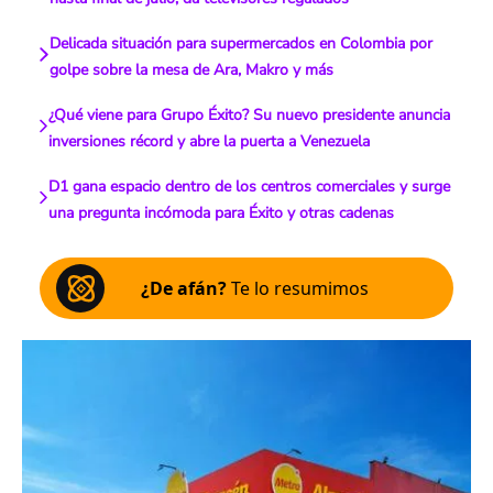
Delicada situación para supermercados en Colombia por
golpe sobre la mesa de Ara, Makro y más
¿Qué viene para Grupo Éxito? Su nuevo presidente anuncia
inversiones récord y abre la puerta a Venezuela
D1 gana espacio dentro de los centros comerciales y surge
una pregunta incómoda para Éxito y otras cadenas
¿De afán?
Te lo resumimos