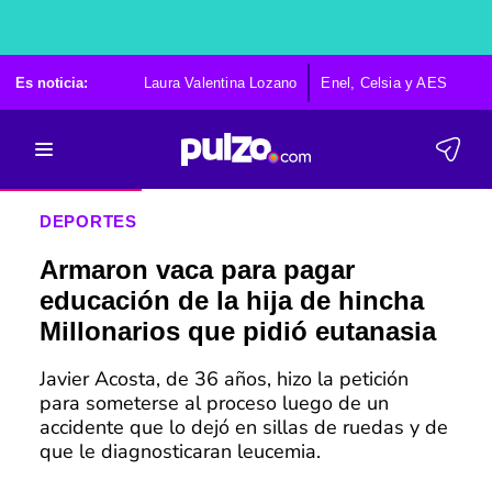
Es noticia:
Laura Valentina Lozano
Enel, Celsia y AES
Po
DEPORTES
Armaron vaca para pagar
educación de la hija de hincha
Millonarios que pidió eutanasia
Javier Acosta, de 36 años, hizo la petición
para someterse al proceso luego de un
accidente que lo dejó en sillas de ruedas y de
que le diagnosticaran leucemia.