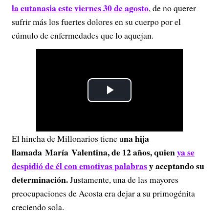
la eutanasia este viernes 30 de agosto
, de no querer
sufrir más los fuertes dolores en su cuerpo por el
cúmulo de enfermedades que lo aquejan.
P
l
na hija
El hincha de Millonarios tiene u
a
llamada María Valentina, de 12 años, quien
ya se
y
despidió de él con emotivas palabras
y aceptando su
determinación.
Justamente, una de las mayores
V
preocupaciones de Acosta era dejar a su primogénita
creciendo sola.
i