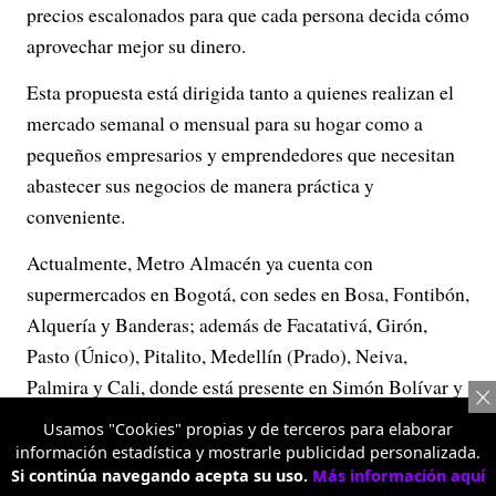
precios escalonados para que cada persona decida cómo
aprovechar mejor su dinero.
Esta propuesta está dirigida tanto a quienes realizan el
mercado semanal o mensual para su hogar como a
pequeños empresarios y emprendedores que necesitan
abastecer sus negocios de manera práctica y
conveniente.
Actualmente, Metro Almacén ya cuenta con
supermercados en Bogotá, con sedes en Bosa, Fontibón,
Alquería y Banderas; además de Facatativá, Girón,
Pasto (Único), Pitalito, Medellín (Prado), Neiva,
Palmira y Cali, donde está presente en Simón Bolívar y
La 70.
Usamos "Cookies" propias y de terceros para elaborar
información estadística y mostrarle publicidad personalizada.
Con esta evolución, la marca busca consolidarse como
Si continúa navegando acepta su uso.
Más información aquí
una alternativa para quienes quieren hacer una compra