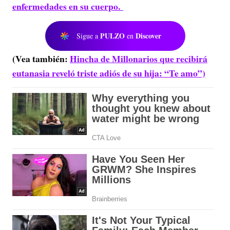
enfermedades en su cuerpo.
PULZO
Discover
Sigue a
en
(Vea también:
Hincha de Millonarios que recibirá
eutanasia reveló triste adiós de su hija: “Te amo”)