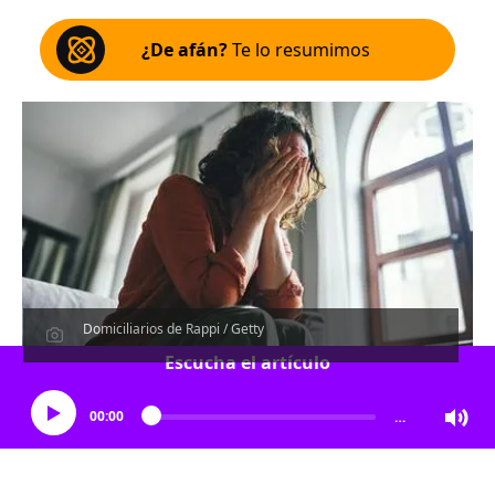
¿De afán?
Te lo resumimos
Domiciliarios de Rappi / Getty
Escucha el artículo
00:00
…