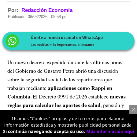
Por:
Redacción Economía
Publicado: 06/08/2026 - 08:58 pm
Únete a nuestro canal en WhatsApp
Las noticias más importantes, al instante
Un nuevo decreto expedido durante las últimas horas
del Gobierno de Gustavo Petro abrió una discusión
sobre la seguridad social de los repartidores que
aplicaciones como Rappi en
trabajan mediante
Colombia.
nuevas
El Decreto 0991 de 2026 establece
reglas para calcular los aportes de salud
, pensión y
riesgos laborales, pero el sector de plataformas
Usamos "Cookies" propias y de terceros para elaborar
considera que algunas disposiciones se apartan de lo
información estadística y mostrarle publicidad personalizada.
establecido en la reforma laboral.
Si continúa navegando acepta su uso.
Más información aquí