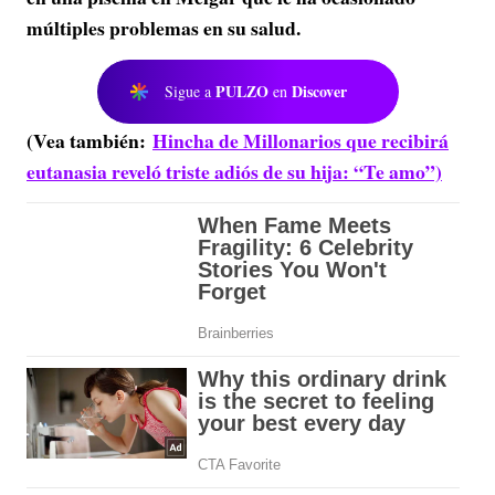
múltiples problemas en su salud.
PULZO
Discover
Sigue a
en
(Vea también:
Hincha de Millonarios que recibirá
eutanasia reveló triste adiós de su hija: “Te amo”)