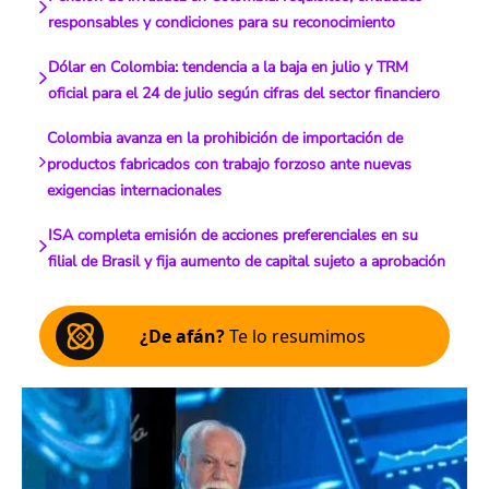
responsables y condiciones para su reconocimiento
Dólar en Colombia: tendencia a la baja en julio y TRM
oficial para el 24 de julio según cifras del sector financiero
Colombia avanza en la prohibición de importación de
productos fabricados con trabajo forzoso ante nuevas
exigencias internacionales
ISA completa emisión de acciones preferenciales en su
filial de Brasil y fija aumento de capital sujeto a aprobación
¿De afán?
Te lo resumimos