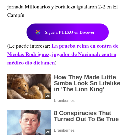
jornada Millonarios y Fortaleza igualaron 2-2 en El
Campín.
PULZO
Discover
Sigue a
en
La prueba reina en contra de
(Le puede interesar:
Nicolás Rodríguez, jugador de Nacional: centro
médico dio dictamen
)