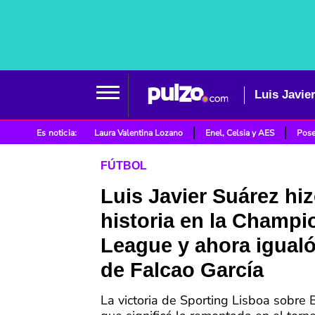
Es noticia:
Laura Valentina Lozano
Enel, Celsia y AES
Pose
FÚTBOL
Luis Javier Suárez hi
historia en la Champi
League y ahora igualó
de Falcao García
La victoria de Sporting Lisboa sobre 