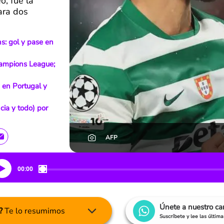
o, fue la
ara dos
ns: gol y pase en
hampions League;
 en Portugal y
cia y todo) por
AFP
00:00
Únete a nuestro c
?
Te lo resumimos
Suscríbete y lee las últim