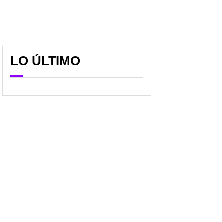
LO ÚLTIMO
Insólito problema para el
Técnico del Minnesota
Bayern de Luis Díaz lo
elogió a James, pese a
complicaría en la
meterlo cuando ya
Champions, pese a la
perdía 5-0: "Fue un buen
goleada
debut"