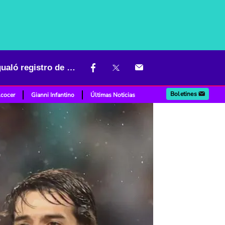
Luis Javier Suárez hizo historia en la Champions League y ahora igualó registro de Falcao García
Boletines
lcocer
Gianni Infantino
Últimas Noticias