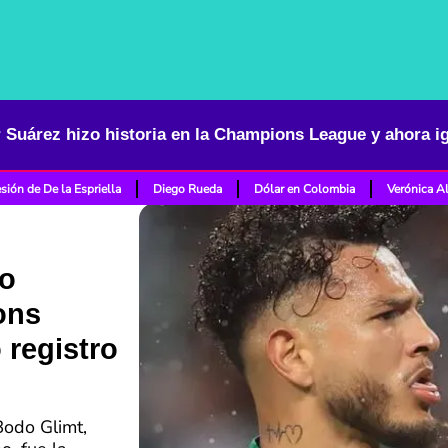
sión de De la Espriella
Diego Rueda
Dólar en Colombia
Verónica A
zo
ons
 registro
Bodo Glimt,