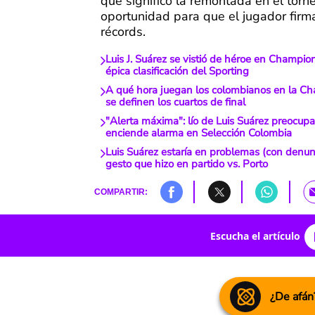
que significó la remontada en el torne
oportunidad para que el jugador firm
récords.
Luis J. Suárez se vistió de héroe en Champio
épica clasificación del Sporting
A qué hora juegan los colombianos en la C
se definen los cuartos de final
"Alerta máxima": lío de Luis Suárez preocupa
enciende alarma en Selección Colombia
Luis Suárez estaría en problemas (con denun
gesto que hizo en partido vs. Porto
COMPARTIR:
Escucha el artículo
¿De afán