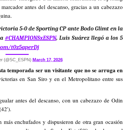
l marcador antes del descanso, gracias a un cabezazo
quina.
ictoria 5-0 de Sporting CP ante Bodo Glimt en la
la
#CHAMPIONSxESPN
, Luis Suárez llegó a los 5
.com/t0z5aperDj
ter (@SC_ESPN)
March 17, 2026
ta temporada ser un visitante que no se arruga en
victorias en San Siro y en el Metropolitano entre sus
gualar antes del descanso, con un cabezazo de Odin
(42′).
ron más enchufados y dispusieron de otra gran ocasión