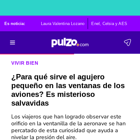
Es noticia:
Laura Valentina Lozano
Enel, Celsia y AES
Po
VIVIR BIEN
¿Para qué sirve el agujero
pequeño en las ventanas de los
aviones? Es misterioso
salvavidas
Los viajeros que han logrado observar este
orificio en la ventanilla de la aeronave se han
percatado de esta curiosidad que ayuda a
nivelar la presión del aire.