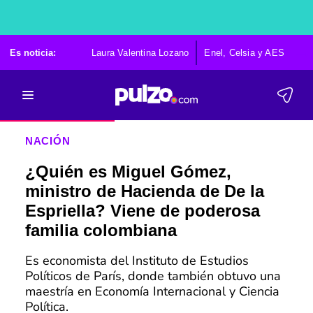
Es noticia:
Laura Valentina Lozano
Enel, Celsia y AES
Po
NACIÓN
¿Quién es Miguel Gómez,
ministro de Hacienda de De la
Espriella? Viene de poderosa
familia colombiana
Es economista del Instituto de Estudios
Políticos de París, donde también obtuvo una
maestría en Economía Internacional y Ciencia
Política.