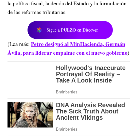
la política fiscal, la deuda del Estado y la formulación
de las reformas tributarias.
PULZO
Discover
Sigue a
en
Petro designó al MinHacienda, Germán
(Lea más:
Ávila, para liderar empalme con el nuevo gobierno
)