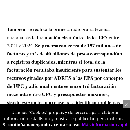
También, se realizó la primera radiografía técnica
nacional de la facturación electrónica de las EPS entre
Se procesaron cerca de 197 millones de
2021 y 2024.
facturas
40 billones de pesos correspondían
y más de
a registros duplicados, mientras el total de la
facturación resultaba insuficiente para sustentar los
recursos girados por ADRES a las EPS por concepto
de UPC y adicionalmente se encontró facturación
mezclada entre UPC y presupuestos máximos
,
siendo este un insumo clave para identificar problemas
estructurales de calidad del dato en el sistema.
Usamos "Cookies" propias y de terceros para elaborar
información estadística y mostrarle publicidad personalizada.
Sala de
Finalmente, en esa gestión se destaca la
Si continúa navegando acepta su uso.
Más información aquí