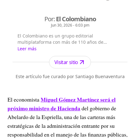
Por:
El Colombiano
Jun 30, 2026 - 6:03 pm
El Colombiano es un grupo editorial
multiplataforma con más de 110 años de
existencia. Nació en la ciudad de Medellín en
Leer más
Antioquia. Fundado el 6 de febrero de 1912 por
Francisco de Paula Pérez, se ha especializado en
Visitar sitio
la investigación y generación de contenidos
periodísticos para diferentes plataformas en las
Este artículo fue curado por Santiago Buenaventura
que provee a las audiencias de piezas mult...
Miguel Gómez Martínez será el
El economista
próximo ministro de Hacienda
del gobierno de
Abelardo de la Espriella, una de las carteras más
estratégicas de la administración entrante por su
responsabilidad en el manejo de las finanzas públicas,