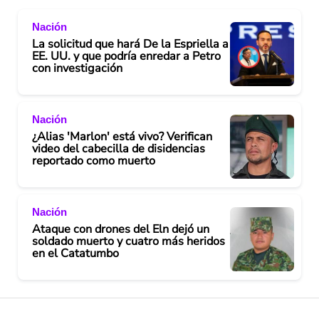
V
Nación
i
La solicitud que hará De la Espriella a
EE. UU. y que podría enredar a Petro
d
con investigación
e
Nación
o
¿Alias 'Marlon' está vivo? Verifican
video del cabecilla de disidencias
reportado como muerto
Nación
Ataque con drones del Eln dejó un
soldado muerto y cuatro más heridos
en el Catatumbo