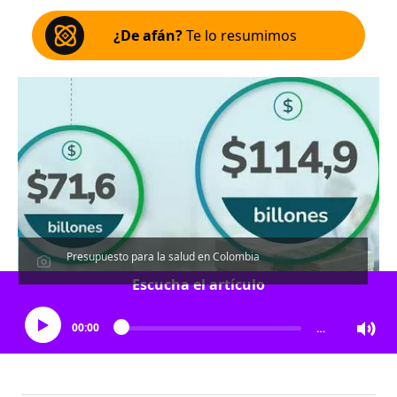
¿De afán?
Te lo resumimos
Presupuesto para la salud en Colombia
Escucha el artículo
00:00
…