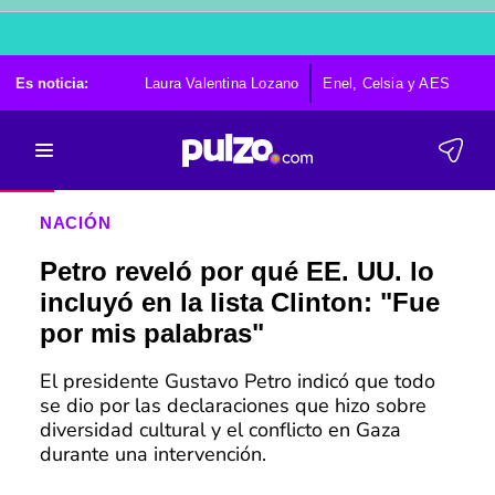
Es noticia:
Laura Valentina Lozano
Enel, Celsia y AES
Po
NACIÓN
Petro reveló por qué EE. UU. lo
incluyó en la lista Clinton: "Fue
por mis palabras"
El presidente Gustavo Petro indicó que todo
se dio por las declaraciones que hizo sobre
diversidad cultural y el conflicto en Gaza
durante una intervención.