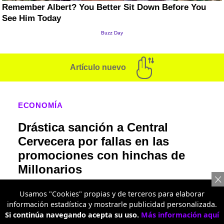
Artículo nuevo
ECONOMÍA
Drástica sanción a Central
Cervecera por fallas en las
promociones con hinchas de
Millonarios
La determinación fue tomada por el SIC,
Usamos "Cookies" propias y de terceros para elaborar
específicamente por las campañas 'Millas x
información estadística y mostrarle publicidad personalizada.
Millos' y 'Bienvenida Azul'.
Si continúa navegando acepta su uso.
Más información aquí