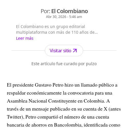
Por:
El Colombiano
Abr 30, 2026 - 5:46 am
El Colombiano es un grupo editorial
multiplataforma con más de 110 años de
existencia. Nació en la ciudad de Medellín en
Leer más
Antioquia. Fundado el 6 de febrero de 1912 por
Francisco de Paula Pérez, se ha especializado en
Visitar sitio
la investigación y generación de contenidos
periodísticos para diferentes plataformas en las
Este artículo fue curado por pulzo
que provee a las a...
El presidente Gustavo Petro hizo un llamado público a
respaldar económicamente la convocatoria para una
Asamblea Nacional Constituyente en Colombia. A
través de un mensaje publicado en su cuenta de X (antes
Twitter), Petro compartió el número de una cuenta
bancaria de ahorros en Bancolombia, identificada como