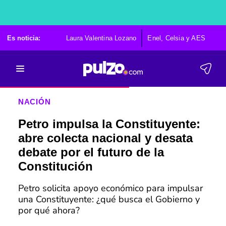
Es noticia:
Laura Valentina Lozano
Enel, Celsia y AES
Po
NACIÓN
Petro impulsa la Constituyente:
abre colecta nacional y desata
debate por el futuro de la
Constitución
Petro solicita apoyo económico para impulsar
una Constituyente: ¿qué busca el Gobierno y
por qué ahora?