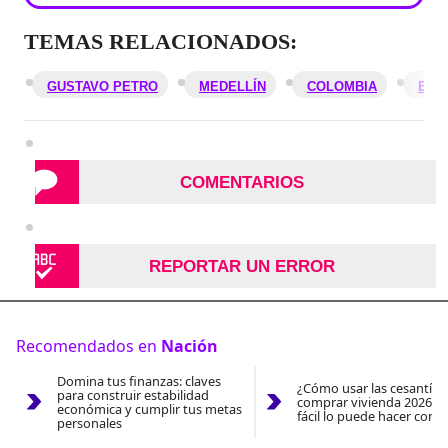
TEMAS RELACIONADOS:
GUSTAVO PETRO
MEDELLÍN
COLOMBIA
EL 
COMENTARIOS
REPORTAR UN ERROR
Recomendados en
Nación
Domina tus finanzas: claves
¿Cómo usar las cesantías
para construir estabilidad
comprar vivienda 2026? A
económica y cumplir tus metas
fácil lo puede hacer con e
personales