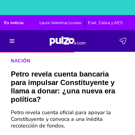
Es noticia:
Laura Valentina Lozano
Enel, Celsia y AES
Po
NACIÓN
Petro revela cuenta bancaria
para impulsar Constituyente y
llama a donar: ¿una nueva era
política?
Petro revela cuenta oficial para apoyar la
Constituyente y convoca a una inédita
recolección de fondos.