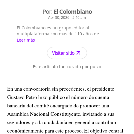
Por:
El Colombiano
Abr 30, 2026 - 5:46 am
El Colombiano es un grupo editorial
multiplataforma con más de 110 años de
existencia. Nació en la ciudad de Medellín en
Leer más
Antioquia. Fundado el 6 de febrero de 1912 por
Francisco de Paula Pérez, se ha especializado en
Visitar sitio
la investigación y generación de contenidos
periodísticos para diferentes plataformas en las
Este artículo fue curado por pulzo
que provee a las a...
En una convocatoria sin precedentes, el presidente
Gustavo Petro hizo público el número de cuenta
bancaria del comité encargado de promover una
Asamblea Nacional Constituyente, invitando a sus
seguidores y a la ciudadanía en general a contribuir
económicamente para este proceso. El objetivo central