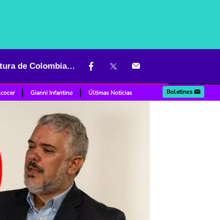
"Las relaciones no se manejan con las vísceras": Duque, sobre ruptura de Colombia y Argentina
Boletines
lcocer
Gianni Infantino
Últimas Noticias