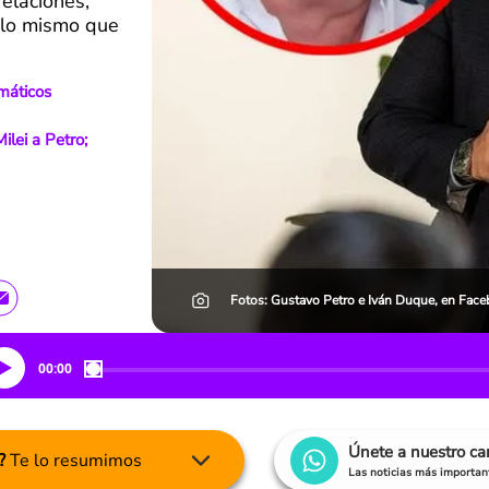
elaciones,
o lo mismo que
máticos
lei a Petro;
Fotos: Gustavo Petro e Iván Duque, en Fac
00:00
Únete a nuestro c
?
Te lo resumimos
Las noticias más important