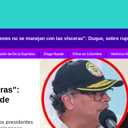
sión de De la Espriella
Diego Rueda
Dólar en Colombia
Verónica A
ras":
 de
los presidentes