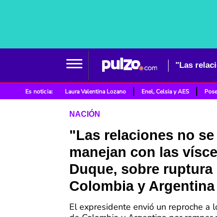
Es noticia:
Laura Valentina Lozano
Enel, Celsia y AES
Pose
NACIÓN
"Las relaciones no se
manejan con las vísce
Duque, sobre ruptura
Colombia y Argentina
El expresidente envió un reproche a 