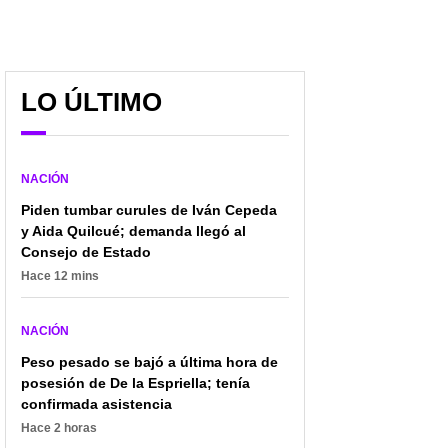
LO ÚLTIMO
"Pueblo argentino
Un embajador se metió a
NACIÓN
sufre": Petro
defender a Petro en
contraatacó a Milei,
pelea con Milei:
Piden tumbar curules de Iván Cepeda
luego de que lo llamó
"Avergüenza a su país”
y Aida Quilcué; demanda llegó al
"terrorista"
Consejo de Estado
Hace 12 mins
NACIÓN
Peso pesado se bajó a última hora de
posesión de De la Espriella; tenía
confirmada asistencia
Hace 2 horas