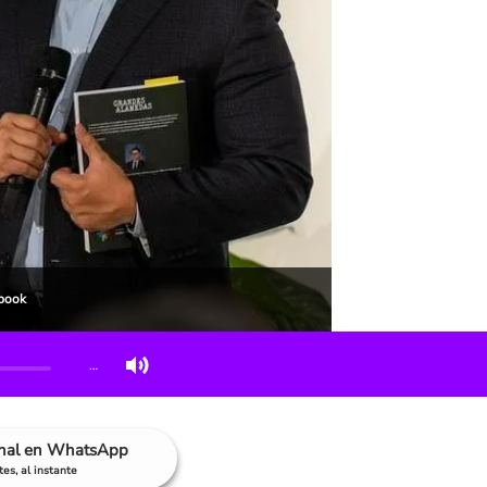
ebook
…
anal en WhatsApp
es, al instante