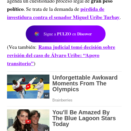
gran peso
agenda un cuestionado proceso legal de
político
pérdida de
. Se trata de la demanda de
investidura contra el senador Miguel Uribe Turbay
.
PULZO
Discover
Sigue a
en
Rama judicial tomó decisión sobre
(Vea también:
revisión del caso de Álvaro Uribe: “Apoyo
transitorio”
)